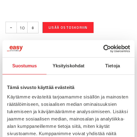
-
+
LISÄÄ OSTOSKORIIN
Toimitusaika 7-10 arkipäivää
Pikatoimitus mahdollinen, kysy myynnistämme.
Suostumus
Yksityiskohdat
Tietoja
Toimituskulut 25€ kun lähetyksen pituus alle 1900mm.
Yli 1900mm toimitus 50€ ja yli 3000mm toimitus 150€
Tämä sivusto käyttää evästeitä
Käytämme evästeitä tarjoamamme sisällön ja mainosten
Tuotenumero
095KS6060F10S01
räätälöimiseen, sosiaalisen median ominaisuuksien
Osasto
tukemiseen ja kävijämäärämme analysoimiseen. Lisäksi
Saranat
jaamme sosiaalisen median, mainosalan ja analytiikka-
alan kumppaneillemme tietoja siitä, miten käytät
sivustoamme. Kumppanimme voivat yhdistää näitä