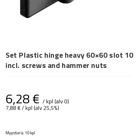
Set Plastic hinge heavy 60×60 slot 10
incl. screws and hammer nuts
6,28
€
/ kpl (alv 0)
7,88
€
/ kpl (alv 25,5%)
Myyntierä: 10 kpl