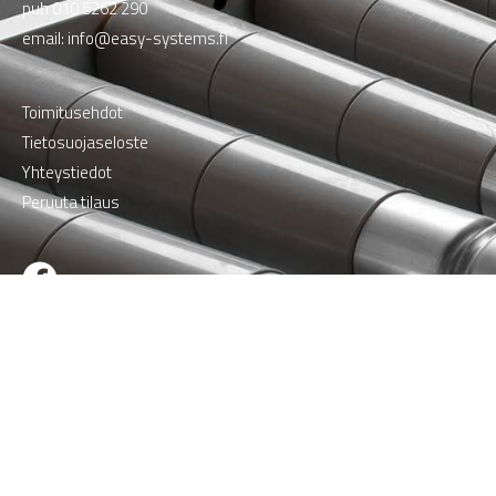
puh
010 5262 290
email:
info@easy-systems.fi
Toimitusehdot
Tietosuojaseloste
Yhteystiedot
Peruuta tilaus