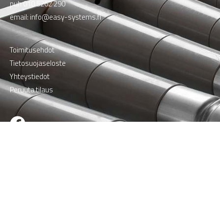
puh
010 5262 290
email:
info@easy-systems.fi
Toimitusehdot
Tietosuojaseloste
Yhteystiedot
Peruuta tilaus