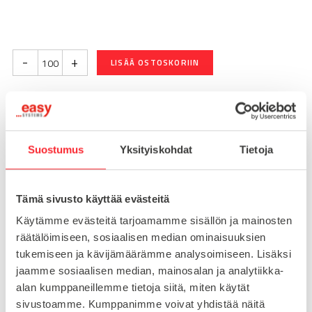
-
+
LISÄÄ OSTOSKORIIN
Toimitusaika 7-10 arkipäivää
Pikatoimitus mahdollinen, kysy myynnistämme.
Suostumus
Yksityiskohdat
Tietoja
Toimituskulut 25€ kun lähetyksen pituus alle 1900mm.
Yli 1900mm toimitus 50€ ja yli 3000mm toimitus 150€
Tämä sivusto käyttää evästeitä
Käytämme evästeitä tarjoamamme sisällön ja mainosten
Tuotenumero
099D0840M0530
räätälöimiseen, sosiaalisen median ominaisuuksien
Osasto
tukemiseen ja kävijämäärämme analysoimiseen. Lisäksi
Ruuvi- ja pikakiinnikkeet
jaamme sosiaalisen median, mainosalan ja analytiikka-
alan kumppaneillemme tietoja siitä, miten käytät
sivustoamme. Kumppanimme voivat yhdistää näitä