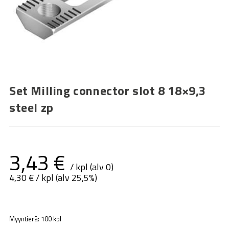
Set Milling connector slot 8 18×9,3
steel zp
3,43
€
/ kpl (alv 0)
4,30
€
/ kpl (alv 25,5%)
Myyntierä: 100 kpl