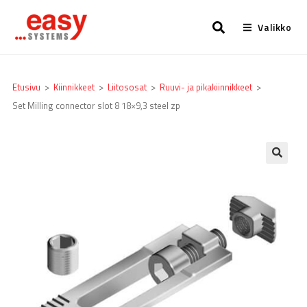
Valikko
Etusivu
>
Kiinnikkeet
>
Liitososat
>
Ruuvi- ja pikakiinnikkeet
>
Set Milling connector slot 8 18×9,3 steel zp
🔍