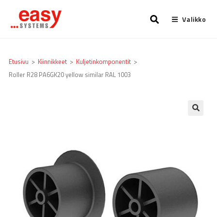
Valikko
Etusivu
>
Kiinnikkeet
>
Kuljetin­komponentit
>
Roller R28 PA6GK20 yellow similar RAL 1003
🔍