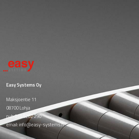
Easy Systems Oy
Maksjoentie 11
08700 Lohja
puh
010 5262 290
email:
info@easy-systems.fi