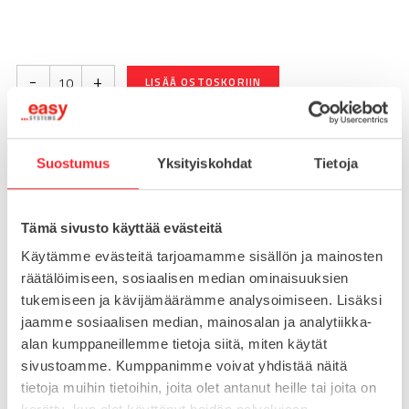
-
+
LISÄÄ OSTOSKORIIN
Suostumus
Yksityiskohdat
Tietoja
Toimitusaika 7-10 arkipäivää
Pikatoimitus mahdollinen, kysy myynnistämme.
Tämä sivusto käyttää evästeitä
Toimituskulut 25€ kun lähetyksen pituus alle 1900mm.
Yli 1900mm toimitus 50€ ja yli 3000mm toimitus 150€
Käytämme evästeitä tarjoamamme sisällön ja mainosten
räätälöimiseen, sosiaalisen median ominaisuuksien
tukemiseen ja kävijämäärämme analysoimiseen. Lisäksi
Tuotenumero
062RR2811
jaamme sosiaalisen median, mainosalan ja analytiikka-
Osasto
alan kumppaneillemme tietoja siitä, miten käytät
Kuljetin­komponentit
sivustoamme. Kumppanimme voivat yhdistää näitä
tietoja muihin tietoihin, joita olet antanut heille tai joita on