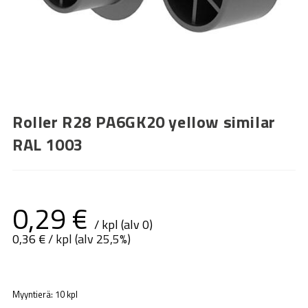
Roller R28 PA6GK20 yellow similar
RAL 1003
0,29
€
/ kpl (alv 0)
0,36
€
/ kpl (alv 25,5%)
Myyntierä: 10 kpl