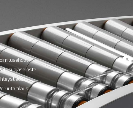
oimitusehdot
ietosuojaseloste
hteystiedot
eruuta tilaus