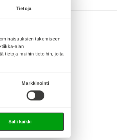
Tietoja
info (saksa/englanti)
 ominaisuuksien tukemiseen
tiikka-alan
iedosto (Step-tiedosto)
ietoja muihin tietoihin, joita
Markkinointi
Salli kaikki