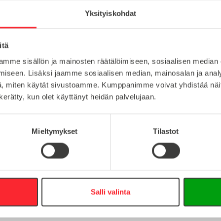
Saranat
Yksityiskohdat
itä
muovi
Lataa tuote
mme sisällön ja mainosten räätälöimiseen, sosiaalisen median
10
iseen. Lisäksi jaamme sosiaalisen median, mainosalan ja analy
Lataa 3D-t
, miten käytät sivustoamme. Kumppanimme voivat yhdistää näitä t
8
n kerätty, kun olet käyttänyt heidän palvelujaan.
Mieltymykset
Tilastot
:
16
Salli valinta
0
info@easy-systems.fi