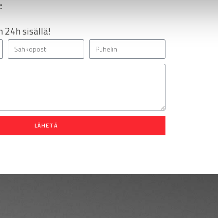
:
 24h sisällä!
LÄHETÄ