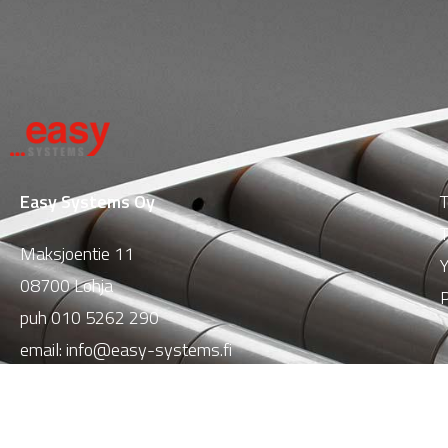
Easy Systems Oy
T
T
Maksjoentie 11
Y
08700 Lohja
P
puh
010 5262 290
email:
info@easy-systems.fi