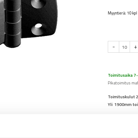
Myyntierä: 10 kpl
-
+
Toimitusaika 7
Pikatoimitus ma
Toimituskulut 
Yli 1900mm toi
Tuotenumero
0
Osasto