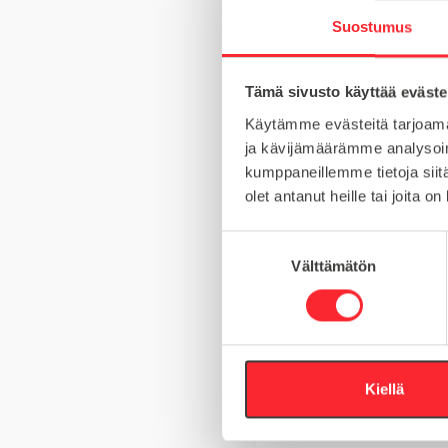
Suostumus
Tämä sivusto käyttää eväste
MATERIAALI
Käytämme evästeitä tarjoama
MYYNTIERÄ
ja kävijämäärämme analysoim
kumppaneillemme tietoja siitä
URA
olet antanut heille tai joita o
S
Välttämätön
u
Kysy tuotteista
o
s
t
Asiakaspalvelu 8-
u
m
Kiellä
+358 10 5262 29
u
k