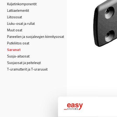
Kuljetin­komponentit
Lattia­elementit
Liitososat
Liuku-osat ja rullat
Muut osat
Paneelien ja suojalevyjen kiinnitysosat
Putkiliitos osat
Saranat
Suoja-aitaosat
Suojaosat ja peitelevyt
T-uramutterit ja T-uraruuvit