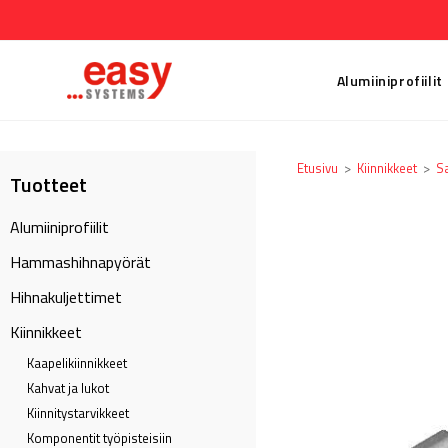
Alumiiniprofiilit
Etusivu
>
Kiinnikkeet
>
S
Tuotteet
Alumiiniprofiilit
Hammashihnapyörät
Hihnakuljettimet
Kiinnikkeet
Kaapeli­kiinnikkeet
Kahvat ja lukot
Kiinnitystarvikkeet
Komponentit työpisteisiin