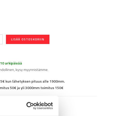
LISÄÄ OSTOSKORIIN
-10 arkipäivää
hdollinen, kysy myynnistämme.
25€ kun lähetyksen pituus alle 1900mm.
mitus 50€ ja yli 3000mm toimitus 150€
95KF6060F08