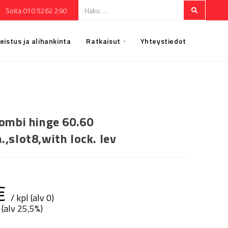
Soita 010 5262 290
eistus ja alihankinta
Ratkaisut
Yhteystiedot
combi hinge 60.60
.,slot8,with lock. lev
€
/ kpl (alv 0)
 (alv 25,5%)