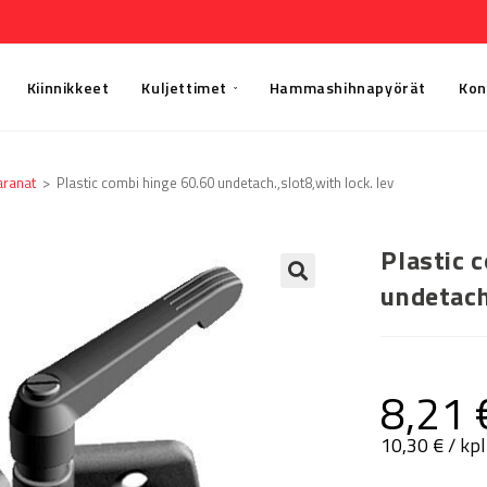
Kiinnikkeet
Kuljettimet
Hammashihnapyörät
Kon
aranat
>
Plastic combi hinge 60.60 undetach.,slot8,with lock. lev
Plastic 
undetach
🔍
8,21
10,30
€
/ kpl