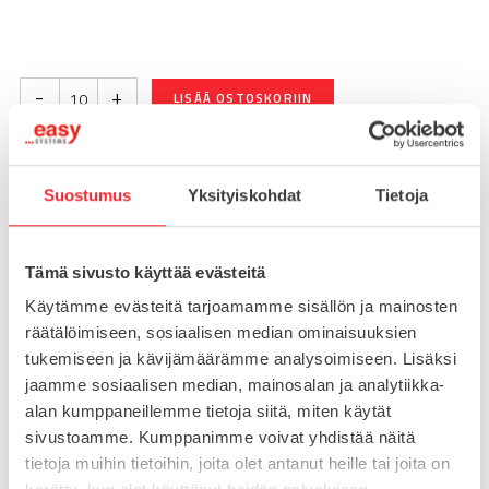
-
+
LISÄÄ OSTOSKORIIN
Suostumus
Yksityiskohdat
Tietoja
Toimitusaika 7-10 arkipäivää
Pikatoimitus mahdollinen, kysy myynnistämme.
Tämä sivusto käyttää evästeitä
Toimituskulut 25€ kun lähetyksen pituus alle 1900mm.
Yli 1900mm toimitus 50€ ja yli 3000mm toimitus 150€
Käytämme evästeitä tarjoamamme sisällön ja mainosten
räätälöimiseen, sosiaalisen median ominaisuuksien
tukemiseen ja kävijämäärämme analysoimiseen. Lisäksi
Tuotenumero
095K6030R00
jaamme sosiaalisen median, mainosalan ja analytiikka-
Osasto
alan kumppaneillemme tietoja siitä, miten käytät
Saranat
sivustoamme. Kumppanimme voivat yhdistää näitä
tietoja muihin tietoihin, joita olet antanut heille tai joita on