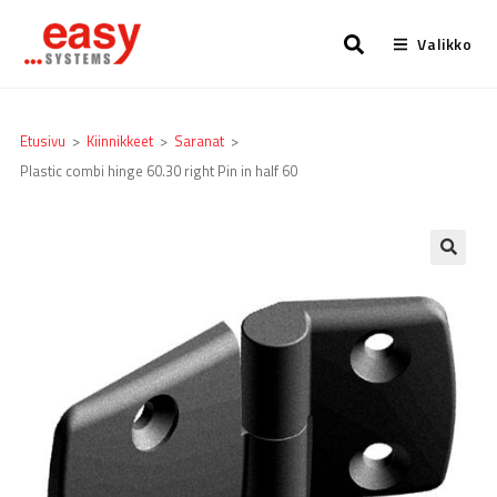
Valikko
Etusivu
>
Kiinnikkeet
>
Saranat
>
Plastic combi hinge 60.30 right Pin in half 60
🔍