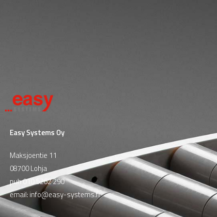
Easy Systems Oy
Maksjoentie 11
08700 Lohja
puh
010 5262 290
email:
info@easy-systems.fi