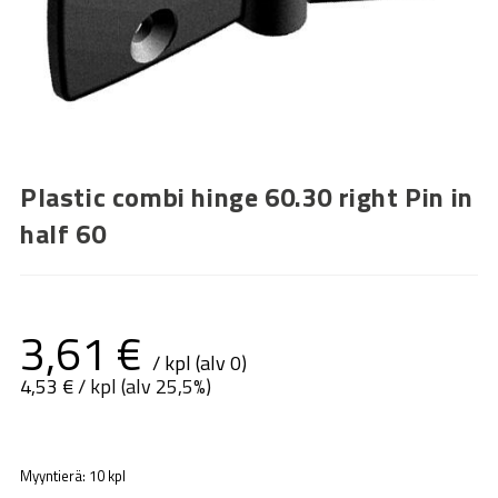
Plastic combi hinge 60.30 right Pin in
half 60
3,61
€
/ kpl (alv 0)
4,53
€
/ kpl (alv 25,5%)
Myyntierä: 10 kpl