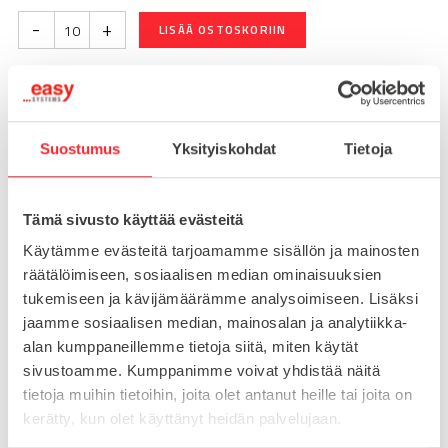
-
+
LISÄÄ OSTOSKORIIN
Toimitusaika 7-10 arkipäivää
Pikatoimitus mahdollinen, kysy myynnistämme.
Suostumus
Yksityiskohdat
Tietoja
Toimituskulut 25€ kun lähetyksen pituus alle 1900mm.
Yli 1900mm toimitus 50€ ja yli 3000mm toimitus 150€
Tämä sivusto käyttää evästeitä
Käytämme evästeitä tarjoamamme sisällön ja mainosten
räätälöimiseen, sosiaalisen median ominaisuuksien
Tuotenumero
095K5035R00
tukemiseen ja kävijämäärämme analysoimiseen. Lisäksi
Osasto
jaamme sosiaalisen median, mainosalan ja analytiikka-
Saranat
alan kumppaneillemme tietoja siitä, miten käytät
sivustoamme. Kumppanimme voivat yhdistää näitä
tietoja muihin tietoihin, joita olet antanut heille tai joita on
MATERIAALI
muovi
kerätty, kun olet käyttänyt heidän palvelujaan.
MYYNTIERÄ
10