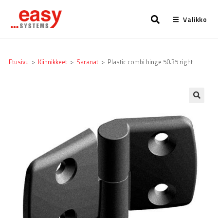
Valikko
Etusivu
>
Kiinnikkeet
>
Saranat
>
Plastic combi hinge 50.35 right
🔍