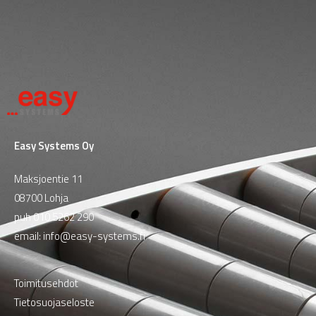
Easy Systems Oy
Maksjoentie 11
08700 Lohja
puh
010 5262 290
email:
info@easy-systems.fi
Toimitusehdot
Tietosuojaseloste