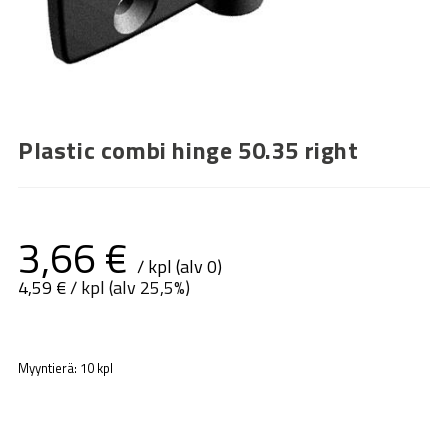
Plastic combi hinge 50.35 right
3,66
€
/ kpl (alv 0)
4,59
€
/ kpl (alv 25,5%)
Myyntierä: 10 kpl