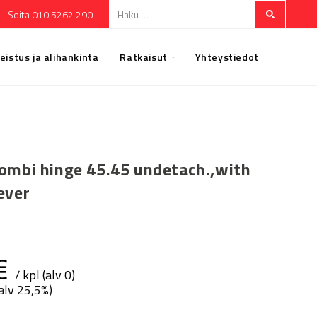
Soita 010 5262 290
eistus ja alihankinta
Ratkaisut
Yhteystiedot
combi hinge 45.45 undetach.,with
ever
€
/ kpl (alv 0)
(alv 25,5%)