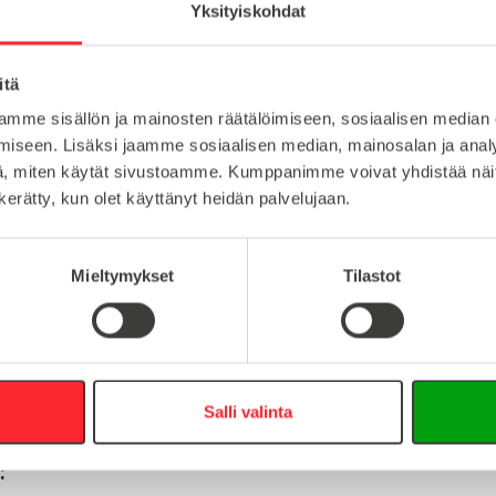
Saranat
Yksityiskohdat
itä
muovi
mme sisällön ja mainosten räätälöimiseen, sosiaalisen median
Lataa tuote
iseen. Lisäksi jaamme sosiaalisen median, mainosalan ja analy
10
, miten käytät sivustoamme. Kumppanimme voivat yhdistää näitä t
Lataa 3D-t
n kerätty, kun olet käyttänyt heidän palvelujaan.
Mieltymykset
Tilastot
:
16
0
info@easy-systems.fi
Salli valinta
: