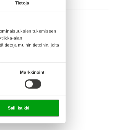
Tietoja
 ominaisuuksien tukemiseen
info (saksa/englanti)
tiikka-alan
ietoja muihin tietoihin, joita
iedosto (Step-tiedosto)
Markkinointi
Salli kaikki