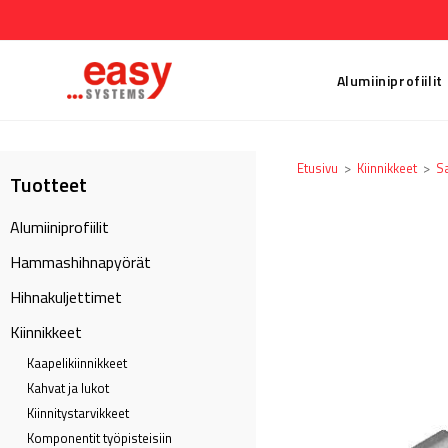
Alumiiniprofiilit
Etusivu
>
Kiinnikkeet
>
S
Tuotteet
Alumiiniprofiilit
Hammashihnapyörät
Hihnakuljettimet
Kiinnikkeet
Kaapeli­kiinnikkeet
Kahvat ja lukot
Kiinnitystarvikkeet
Komponentit työpisteisiin