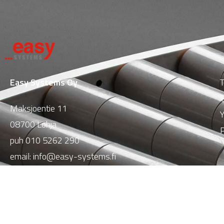
Easy Systems Oy
T
T
Maksjoentie 11
Y
08700 Lohja
P
puh
010 5262 290
email:
info@easy-systems.fi