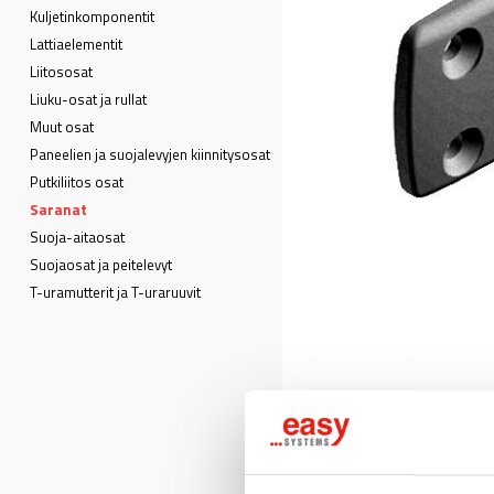
Kuljetin­komponentit
Lattia­elementit
Liitososat
Liuku-osat ja rullat
Muut osat
Paneelien ja suojalevyjen kiinnitysosat
Putkiliitos osat
Saranat
Suoja-aitaosat
Suojaosat ja peitelevyt
T-uramutterit ja T-uraruuvit