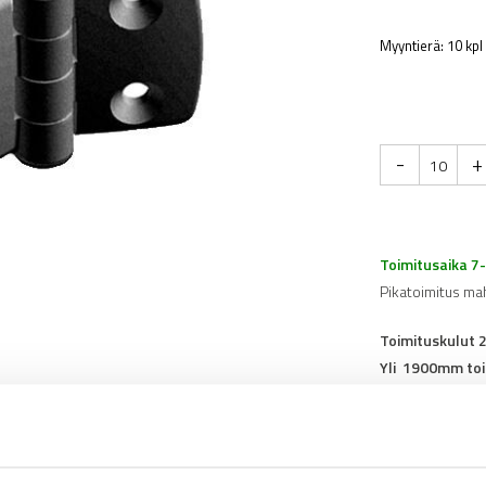
Myyntierä: 10 kpl
-
+
Toimitusaika 7
Pikatoimitus ma
Toimituskulut 
Yli 1900mm toi
Tuotenumero
0
Osasto