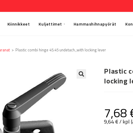
Kiinnikkeet
Kuljettimet
Hammashihnapyörät
Kon
aranat
>
Plastic combi hinge 45.45 undetach.,with locking lever
Plastic 
locking l
🔍
7,68
9,64
€
/ kpl 