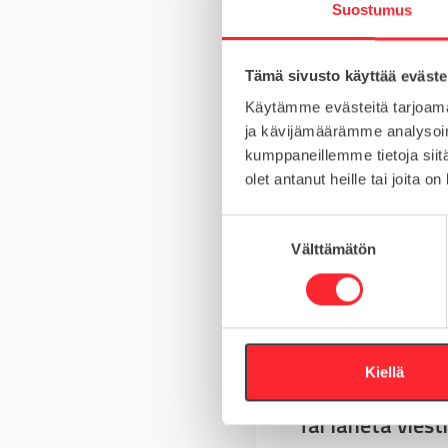
Suostumus
Tämä sivusto käyttää eväste
MATERIAALI
Käytämme evästeitä tarjoama
ja kävijämäärämme analysoim
MYYNTIERÄ
kumppaneillemme tietoja siitä
olet antanut heille tai joita o
S
Välttämätön
u
Kysy tuotteista
o
s
Asiakaspalvelu 8-
t
u
+358 10 5262 29
m
Kiellä
u
Tai lähetä viesti
k
s