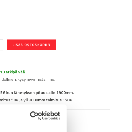
LISÄÄ OSTOSKORIIN
-10 arkipäivää
hdollinen, kysy myynnistämme.
25€ kun lähetyksen pituus alle 1900mm.
mitus 50€ ja yli 3000mm toimitus 150€
95KF4545F00