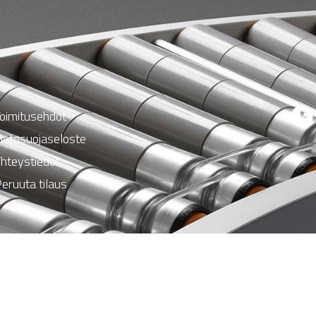
oimitusehdot
ietosuojaseloste
hteystiedot
eruuta tilaus