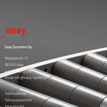
Easy Systems Oy
Maksjoentie 11
08700 Lohja
puh
010 5262 290
email:
info@easy-systems.fi
Toimitusehdot
Tietosuojaseloste
Yhteystiedot