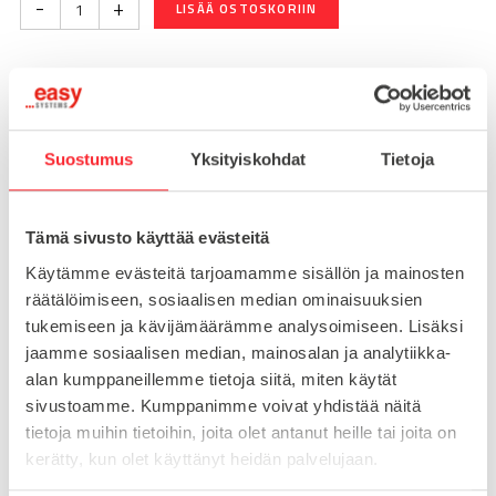
-
+
LISÄÄ OSTOSKORIIN
Nopea toimitus 3 arkipäivää!
Suostumus
Yksityiskohdat
Tietoja
Toimituskulut 25€ kun lähetyksen pituus alle 1900mm.
Yli 1900mm toimitus 50€ ja yli 3000mm toimitus 150€
Tämä sivusto käyttää evästeitä
Tuotenumero
095K4040F08
Käytämme evästeitä tarjoamamme sisällön ja mainosten
Osasto
räätälöimiseen, sosiaalisen median ominaisuuksien
Saranat
tukemiseen ja kävijämäärämme analysoimiseen. Lisäksi
jaamme sosiaalisen median, mainosalan ja analytiikka-
alan kumppaneillemme tietoja siitä, miten käytät
MATERIAALI
muovi
sivustoamme. Kumppanimme voivat yhdistää näitä
tietoja muihin tietoihin, joita olet antanut heille tai joita on
MYYNTIERÄ
1
kerätty, kun olet käyttänyt heidän palvelujaan.
URA
8