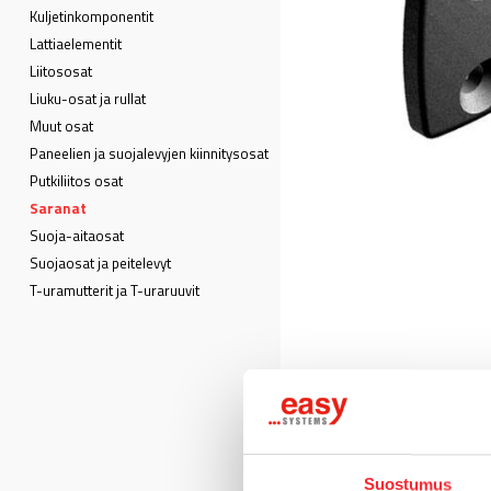
Kuljetin­komponentit
Lattia­elementit
Liitososat
Liuku-osat ja rullat
Muut osat
Paneelien ja suojalevyjen kiinnitysosat
Putkiliitos osat
Saranat
Suoja-aitaosat
Suojaosat ja peitelevyt
T-uramutterit ja T-uraruuvit
Suostumus