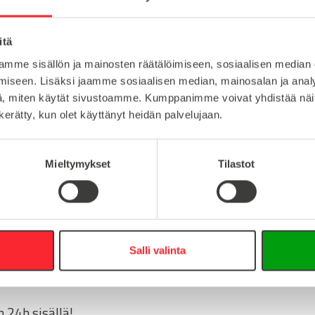
itä
muovi
Lataa tuote
mme sisällön ja mainosten räätälöimiseen, sosiaalisen median
10
iseen. Lisäksi jaamme sosiaalisen median, mainosalan ja analy
Lataa 3D-t
, miten käytät sivustoamme. Kumppanimme voivat yhdistää näitä t
n kerätty, kun olet käyttänyt heidän palvelujaan.
:
Mieltymykset
Tilastot
16
0
info@easy-systems.fi
Salli valinta
:
 24h sisällä!