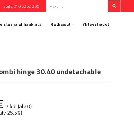
Soita 010 5262 290
eistus ja alihankinta
Ratkaisut
Yhteystiedot
combi hinge 30.40 undetachable
€
/ kpl (alv 0)
(alv 25,5%)