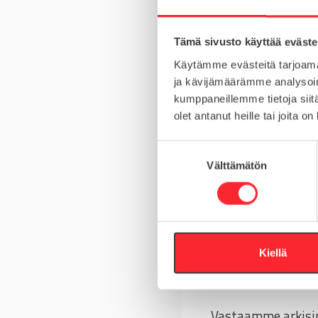
Tämä sivusto käyttää eväste
MATERIAALI
Käytämme evästeitä tarjoama
MYYNTIERÄ
ja kävijämäärämme analysoim
kumppaneillemme tietoja siitä
olet antanut heille tai joita o
S
Kysy tuotteista
Välttämätön
u
o
Asiakaspalvelu 8-
s
t
+358 10 5262 29
u
m
Kiellä
u
Tai lähetä viesti
k
s
Vastaamme arkisin