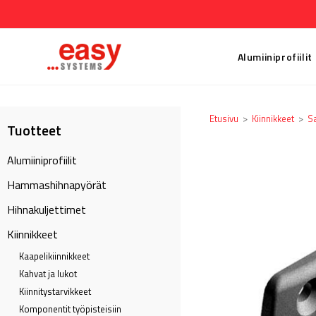
Alumiiniprofiilit
Etusivu
>
Kiinnikkeet
>
S
Tuotteet
Alumiiniprofiilit
Hammashihnapyörät
Hihnakuljettimet
Kiinnikkeet
Kaapeli­kiinnikkeet
Kahvat ja lukot
Kiinnitystarvikkeet
Komponentit työpisteisiin