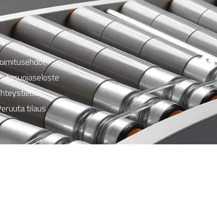
oimitusehdot
ietosuojaseloste
hteystiedot
eruuta tilaus