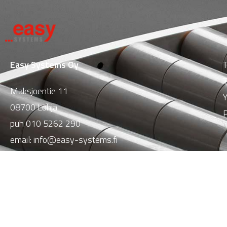
Easy Systems Oy
T
T
Maksjoentie 11
Y
08700 Lohja
P
puh
010 5262 290
email:
info@easy-systems.fi