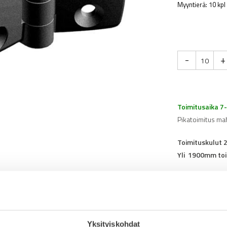
Myyntierä: 10 kpl
-
+
Toimitusaika 7
Pikatoimitus ma
Toimituskulut 
Yli 1900mm toi
Tuotenumero
0
Osasto
Saranat
Yksityiskohdat