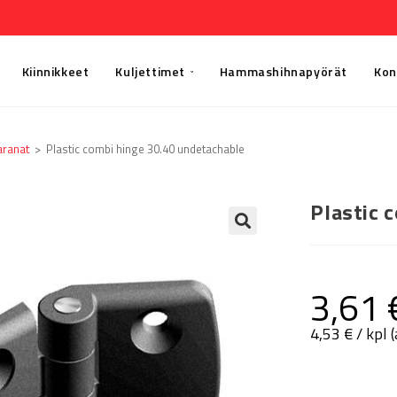
Kiinnikkeet
Kuljettimet
Hammashihnapyörät
Kon
aranat
>
Plastic combi hinge 30.40 undetachable
Plastic 
🔍
3,61
4,53
€
/ kpl 