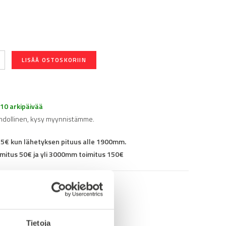
LISÄÄ OSTOSKORIIN
-10 arkipäivää
hdollinen, kysy myynnistämme.
25€ kun lähetyksen pituus alle 1900mm.
mitus 50€ ja yli 3000mm toimitus 150€
95K3040F00
Tietoja