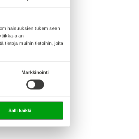
info (saksa/englanti)
 ominaisuuksien tukemiseen
tiikka-alan
iedosto (Step-tiedosto)
ietoja muihin tietoihin, joita
Markkinointi
Salli kaikki