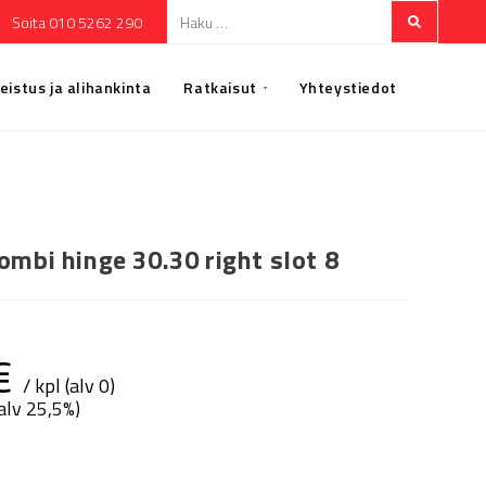
Soita 010 5262 290
eistus ja alihankinta
Ratkaisut
Yhteystiedot
ombi hinge 30.30 right slot 8
€
/ kpl (alv 0)
(alv 25,5%)