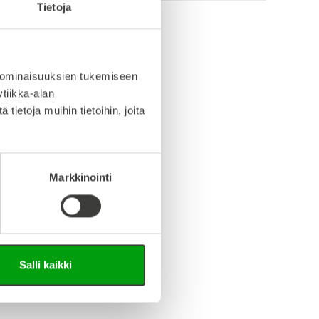
Tietoja
info (saksa/englanti)
 ominaisuuksien tukemiseen
iedosto (Step-tiedosto)
tiikka-alan
ietoja muihin tietoihin, joita
Markkinointi
Salli kaikki