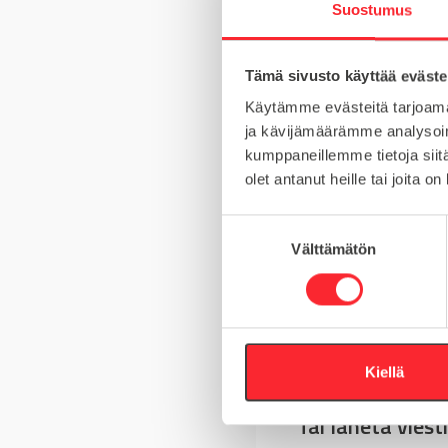
Suostumus
MATERIAALI
Tämä sivusto käyttää eväste
MYYNTIERÄ
Käytämme evästeitä tarjoama
ja kävijämäärämme analysoim
URA
kumppaneillemme tietoja siitä
olet antanut heille tai joita o
S
Välttämätön
u
Kysy tuotteista
o
s
Asiakaspalvelu 8-
t
u
+358 10 5262 29
m
Kiellä
u
Tai lähetä viesti
k
s