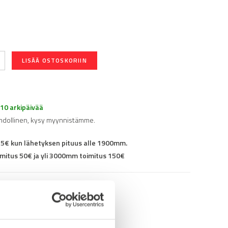
LISÄÄ OSTOSKORIIN
-10 arkipäivää
hdollinen, kysy myynnistämme.
25€ kun lähetyksen pituus alle 1900mm.
mitus 50€ ja yli 3000mm toimitus 150€
95K3030R08