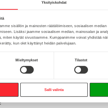
Yksityiskohdat
muovi
itä
Lataa tuote
10
mme sisällön ja mainosten räätälöimiseen, sosiaalisen median
Lataa 3D-t
iseen. Lisäksi jaamme sosiaalisen median, mainosalan ja analy
8
, miten käytät sivustoamme. Kumppanimme voivat yhdistää näitä t
n kerätty, kun olet käyttänyt heidän palvelujaan.
Mieltymykset
Tilastot
:
16
0
info@easy-systems.fi
Salli valinta
: