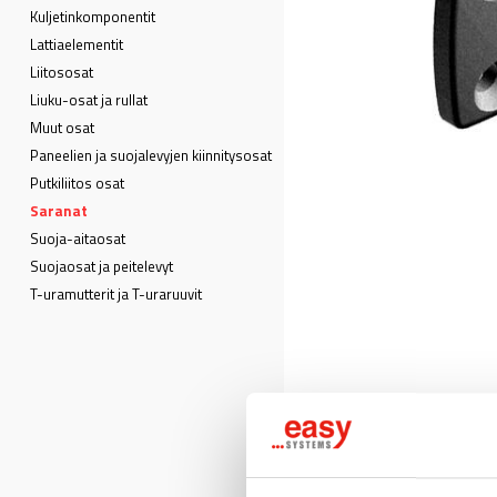
Kuljetin­komponentit
Lattia­elementit
Liitososat
Liuku-osat ja rullat
Muut osat
Paneelien ja suojalevyjen kiinnitysosat
Putkiliitos osat
Saranat
Suoja-aitaosat
Suojaosat ja peitelevyt
T-uramutterit ja T-uraruuvit