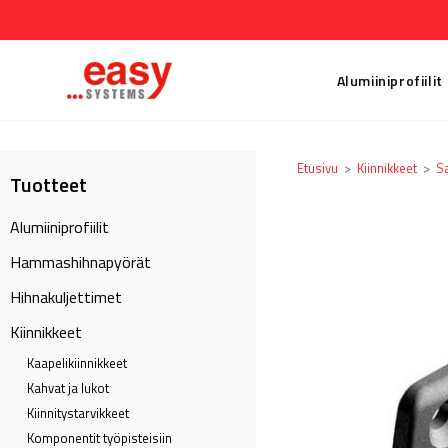
Alumiiniprofiilit
Etusivu
>
Kiinnikkeet
>
S
Tuotteet
Alumiiniprofiilit
Hammashihnapyörät
Hihnakuljettimet
Kiinnikkeet
Kaapeli­kiinnikkeet
Kahvat ja lukot
Kiinnitystarvikkeet
Komponentit työpisteisiin