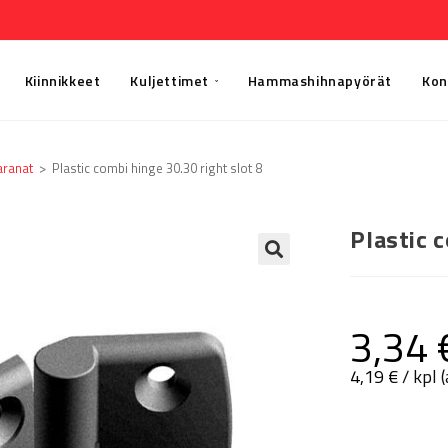
Kiinnikkeet
Kuljettimet
Hammashihnapyörät
Kon
aranat
>
Plastic combi hinge 30.30 right slot 8
Plastic c
🔍
3,34
4,19
€
/ kpl 