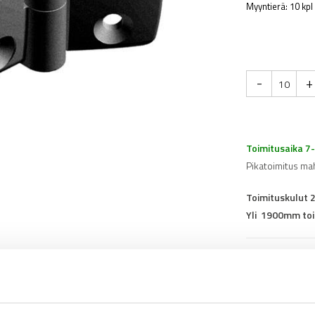
Myyntierä: 10 kpl
-
+
Toimitusaika 7
Pikatoimitus ma
Toimituskulut 
Yli 1900mm toi
Tuotenumero
0
Osasto
Saranat