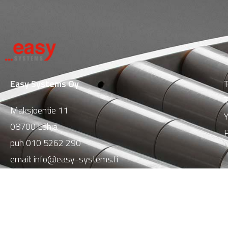
Easy Systems Oy
T
T
Maksjoentie 11
Y
08700 Lohja
P
puh
010 5262 290
email:
info@easy-systems.fi