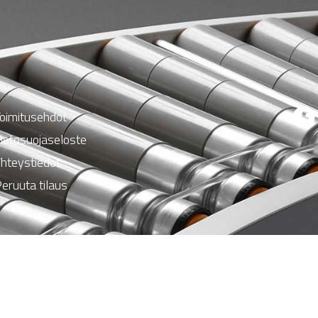
oimitusehdot
ietosuojaseloste
hteystiedot
eruuta tilaus