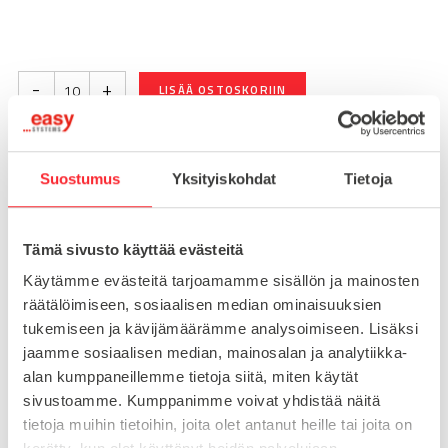
-
+
LISÄÄ OSTOSKORIIN
Suostumus
Yksityiskohdat
Tietoja
Toimitusaika 7-10 arkipäivää
Pikatoimitus mahdollinen, kysy myynnistämme.
Tämä sivusto käyttää evästeitä
Toimituskulut 25€ kun lähetyksen pituus alle 1900mm.
Yli 1900mm toimitus 50€ ja yli 3000mm toimitus 150€
Käytämme evästeitä tarjoamamme sisällön ja mainosten
räätälöimiseen, sosiaalisen median ominaisuuksien
tukemiseen ja kävijämäärämme analysoimiseen. Lisäksi
Tuotenumero
093P45LN
jaamme sosiaalisen median, mainosalan ja analytiikka-
Osasto
alan kumppaneillemme tietoja siitä, miten käytät
Suoja-aitaosat
sivustoamme. Kumppanimme voivat yhdistää näitä
tietoja muihin tietoihin, joita olet antanut heille tai joita on