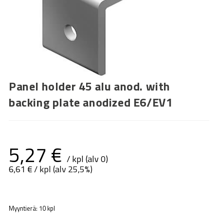
Panel holder 45 alu anod. with
backing plate anodized E6/EV1
5,27
€
/ kpl (alv 0)
6,61
€
/ kpl (alv 25,5%)
Myyntierä: 10 kpl