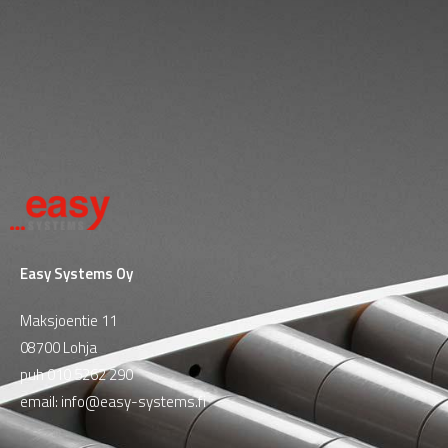
Easy Systems Oy
Maksjoentie 11
08700 Lohja
puh
010 5262 290
email:
info@easy-systems.fi