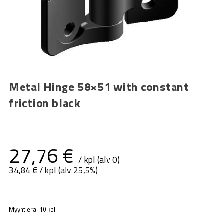
Metal Hinge 58×51 with constant
friction black
27,76
€
/ kpl (alv 0)
34,84
€
/ kpl (alv 25,5%)
Myyntierä: 10 kpl