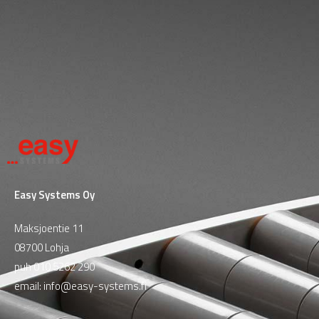
Easy Systems Oy
Maksjoentie 11
08700 Lohja
puh
010 5262 290
email:
info@easy-systems.fi