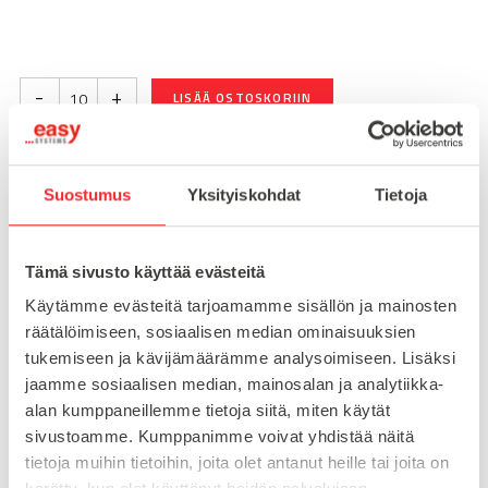
-
+
LISÄÄ OSTOSKORIIN
Suostumus
Yksityiskohdat
Tietoja
Toimitusaika 7-10 arkipäivää
Pikatoimitus mahdollinen, kysy myynnistämme.
Tämä sivusto käyttää evästeitä
Toimituskulut 25€ kun lähetyksen pituus alle 1900mm.
Yli 1900mm toimitus 50€ ja yli 3000mm toimitus 150€
Käytämme evästeitä tarjoamamme sisällön ja mainosten
räätälöimiseen, sosiaalisen median ominaisuuksien
tukemiseen ja kävijämäärämme analysoimiseen. Lisäksi
Tuotenumero
095031
jaamme sosiaalisen median, mainosalan ja analytiikka-
Osasto
alan kumppaneillemme tietoja siitä, miten käytät
Saranat
sivustoamme. Kumppanimme voivat yhdistää näitä
tietoja muihin tietoihin, joita olet antanut heille tai joita on