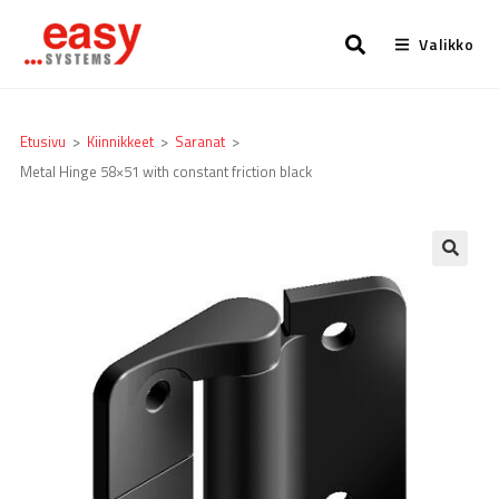
Valikko
Etusivu
>
Kiinnikkeet
>
Saranat
>
Metal Hinge 58×51 with constant friction black
🔍