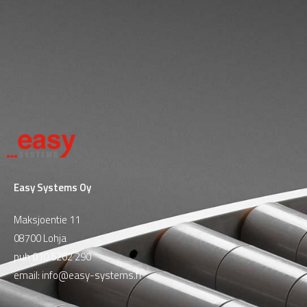
Easy Systems Oy
Maksjoentie 11
08700 Lohja
puh
010 5262 290
email:
info@easy-systems.fi