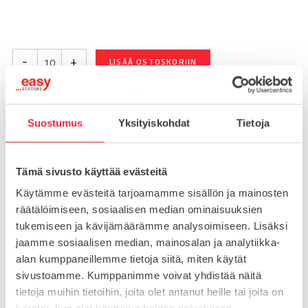
-
+
LISÄÄ OSTOSKORIIN
Suostumus
Yksityiskohdat
Tietoja
Toimitusaika 7-10 arkipäivää
Pikatoimitus mahdollinen, kysy myynnistämme.
Tämä sivusto käyttää evästeitä
Toimituskulut 25€ kun lähetyksen pituus alle 1900mm.
Yli 1900mm toimitus 50€ ja yli 3000mm toimitus 150€
Käytämme evästeitä tarjoamamme sisällön ja mainosten
räätälöimiseen, sosiaalisen median ominaisuuksien
tukemiseen ja kävijämäärämme analysoimiseen. Lisäksi
Tuotenumero
095030
jaamme sosiaalisen median, mainosalan ja analytiikka-
Osasto
alan kumppaneillemme tietoja siitä, miten käytät
Saranat
sivustoamme. Kumppanimme voivat yhdistää näitä
tietoja muihin tietoihin, joita olet antanut heille tai joita on