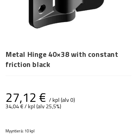
Metal Hinge 40×38 with constant
friction black
27,12
€
/ kpl (alv 0)
34,04
€
/ kpl (alv 25,5%)
Myyntierä: 10 kpl