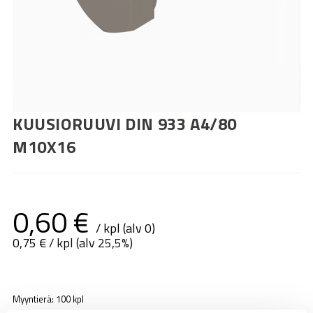
KUUSIORUUVI DIN 933 A4/80
M10X16
0,60
€
/ kpl (alv 0)
0,75
€
/ kpl (alv 25,5%)
Myyntierä: 100 kpl