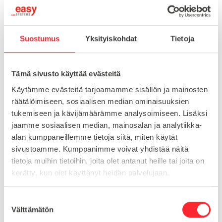
Suostumus
Yksityiskohdat
Tietoja
-
+
LISÄÄ OSTOSKORIIN
Tämä sivusto käyttää evästeitä
Toimitusaika 7-10 arkipäivää
Käytämme evästeitä tarjoamamme sisällön ja mainosten
räätälöimiseen, sosiaalisen median ominaisuuksien
Pikatoimitus mahdollinen, kysy myynnistämme.
tukemiseen ja kävijämäärämme analysoimiseen. Lisäksi
Toimituskulut 25€ kun lähetyksen pituus alle 1900mm.
jaamme sosiaalisen median, mainosalan ja analytiikka-
Yli 1900mm toimitus 50€ ja yli 3000mm toimitus 150€
alan kumppaneillemme tietoja siitä, miten käytät
sivustoamme. Kumppanimme voivat yhdistää näitä
tietoja muihin tietoihin, joita olet antanut heille tai joita on
Tuotenumero
009101016 005 100
kerätty, kun olet käyttänyt heidän palvelujaan.
Osasto
Kuusioruuvit
S
Välttämätön
u