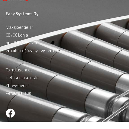
Easy Systems Oy
Maksjoentie 11
08700 Lohja
puh
010 5262 290
email:
info@easy-systems.fi
Toimitusehdot
Tietosuojaseloste
Yhteystiedot
Peruuta tilaus