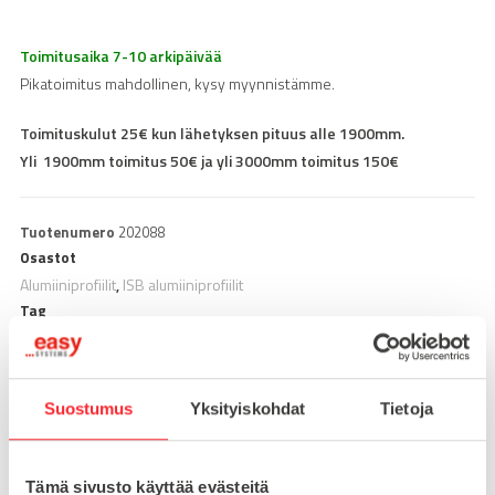
Toimitusaika 7-10 arkipäivää
Pikatoimitus mahdollinen, kysy myynnistämme.
Toimituskulut 25€ kun lähetyksen pituus alle 1900mm.
Yli 1900mm toimitus 50€ ja yli 3000mm toimitus 150€
Tuotenumero
202088
Osastot
Alumiiniprofiilit
ISB alumiiniprofiilit
,
Tag
16x80
Suostumus
Yksityiskohdat
Tietoja
URA
8
TYYPPI
ISB
Tämä sivusto käyttää evästeitä