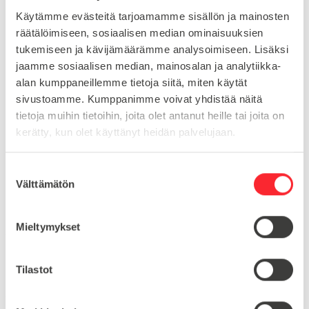
LISÄKOODI
ISB1680S-12012
Käytämme evästeitä tarjoamamme sisällön ja mainosten
räätälöimiseen, sosiaalisen median ominaisuuksien
tukemiseen ja kävijämäärämme analysoimiseen. Lisäksi
Lataa tuoteinfo (saksa/englanti)
jaamme sosiaalisen median, mainosalan ja analytiikka-
alan kumppaneillemme tietoja siitä, miten käytät
sivustoamme. Kumppanimme voivat yhdistää näitä
Lataa 3D-tiedosto (Step-tiedosto)
tietoja muihin tietoihin, joita olet antanut heille tai joita on
kerätty, kun olet käyttänyt heidän palvelujaan.
Yhteensopivia tuotteita
S
Välttämätön
u
Peitelistat ja päätytulpat
o
Cover Cap 16 x 80 2 pins d=4,4 r=3,5
s
Mieltymykset
t
T-uramutterit
u
RI-TSN 13,5×7,2 slot 8 step 0,8 M8 L22 SB
m
Tilastot
u
k