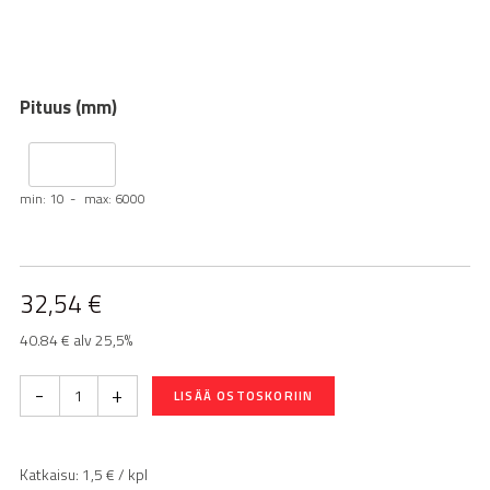
Pituus (mm)
min: 10
max: 6000
32,54
€
40.84 € alv 25,5%
-
+
LISÄÄ OSTOSKORIIN
Katkaisu:
1,5
€ / kpl