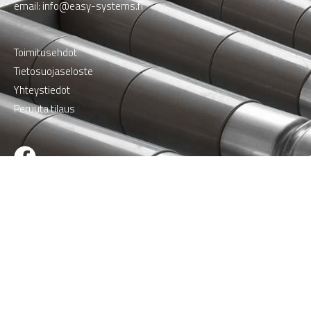
email:
info@easy-systems.fi
Toimitusehdot
Tietosuojaseloste
Yhteystiedot
Peruuta tilaus