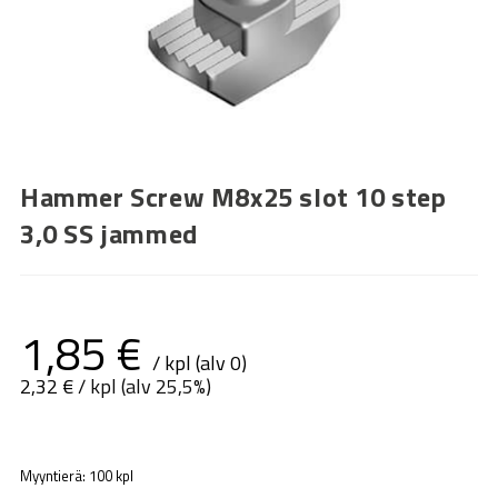
Hammer Screw M8x25 slot 10 step
3,0 SS jammed
1,85
€
/ kpl (alv 0)
2,32
€
/ kpl (alv 25,5%)
Myyntierä: 100 kpl