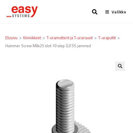
Valikko
Etusivu
>
Kiinnikkeet
>
T-uramutterit ja T-uraruuvit
>
T-urapultit
>
Hammer Screw M8x25 slot 10 step 3,0 SS jammed
🔍