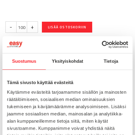
-
+
LISÄÄ OSTOSKORIIN
Nopea toimitus 3 arkipäivää!
Suostumus
Yksityiskohdat
Tietoja
Toimituskulut 25€ kun lähetyksen pituus alle 1900mm.
Yli 1900mm toimitus 50€ ja yli 3000mm toimitus 150€
Tämä sivusto käyttää evästeitä
Käytämme evästeitä tarjoamamme sisällön ja mainosten
Tuotenumero
096HK1030M0825E
räätälöimiseen, sosiaalisen median ominaisuuksien
Osasto
tukemiseen ja kävijämäärämme analysoimiseen. Lisäksi
T-urapultit
jaamme sosiaalisen median, mainosalan ja analytiikka-
alan kumppaneillemme tietoja siitä, miten käytät
sivustoamme. Kumppanimme voivat yhdistää näitä
MATERIAALI
ruostumaton teräs