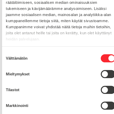
räätälöimiseen, sosiaalisen median ominaisuuksien
Toimituskulut 25€ kun lähetyksen pituus alle 1900mm.
tukemiseen ja kävijämäärämme analysoimiseen. Lisäksi
Yli 1900mm toimitus 50€ ja yli 3000mm toimitus 150€
jaamme sosiaalisen median, mainosalan ja analytiikka-alan
kumppaneillemme tietoja siitä, miten käytät sivustoamme.
Tuotenumero
27T5/22-2
Kumppanimme voivat yhdistää näitä tietoja muihin tietoihin,
Osastot
joita olet antanut heille tai joita on kerätty, kun olet käyttänyt
Hammashihnapyörä T5
Hammashihnapyörät
,
heidän palvelujaan.
S
Välttämätön
HIHNANLEVEYS
16
u
o
HAMMASLUKU
22
s
Mieltymykset
t
u
m
Tilastot
u
Kysy tuotteista:
k
Markkinointi
s