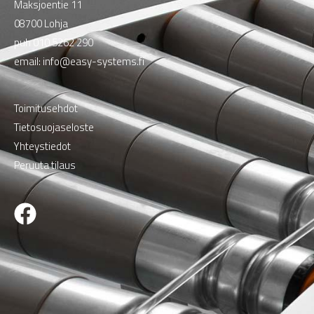
Maksjoentie 11
08700 Lohja
puh
010 5262 290
email:
info@easy-systems.fi
Toimitusehdot
Tietosuojaseloste
Yhteystiedot
Peruuta tilaus