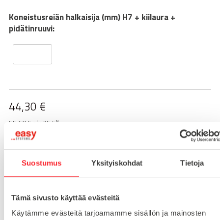
Koneistusreiän halkaisija (mm) H7 + kiilaura +
pidätinruuvi:
44,30
€
55.60 € alv 25,5%
-
+
LISÄÄ OSTOSKORIIN
Suostumus
Yksityiskohdat
Tietoja
Toimitusaika 7-10 arkipäivää
Tämä sivusto käyttää evästeitä
Pikatoimitus mahdollinen, kysy myynnistämme.
Käytämme evästeitä tarjoamamme sisällön ja mainosten