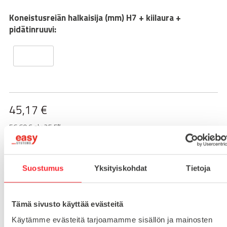
Koneistusreiän halkaisija (mm) H7 + kiilaura +
pidätinruuvi:
45,17
€
56.69 € alv 25,5%
-
+
LISÄÄ OSTOSKORIIN
Suostumus
Yksityiskohdat
Tietoja
Toimitusaika 7-10 arkipäivää
Tämä sivusto käyttää evästeitä
Pikatoimitus mahdollinen, kysy myynnistämme.
Käytämme evästeitä tarjoamamme sisällön ja mainosten