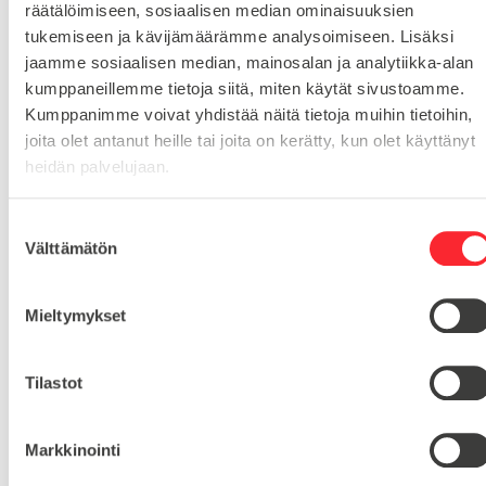
räätälöimiseen, sosiaalisen median ominaisuuksien
Toimituskulut 25€ kun lähetyksen pituus alle 1900mm.
tukemiseen ja kävijämäärämme analysoimiseen. Lisäksi
Yli 1900mm toimitus 50€ ja yli 3000mm toimitus 150€
jaamme sosiaalisen median, mainosalan ja analytiikka-alan
kumppaneillemme tietoja siitä, miten käytät sivustoamme.
Tuotenumero
21T5/27-2
Kumppanimme voivat yhdistää näitä tietoja muihin tietoihin,
Osastot
joita olet antanut heille tai joita on kerätty, kun olet käyttänyt
Hammashihnapyörä T5
Hammashihnapyörät
,
heidän palvelujaan.
S
Välttämätön
HIHNANLEVEYS
10
u
o
HAMMASLUKU
27
s
Mieltymykset
t
u
m
Tilastot
u
Kysy tuotteista:
k
Markkinointi
s