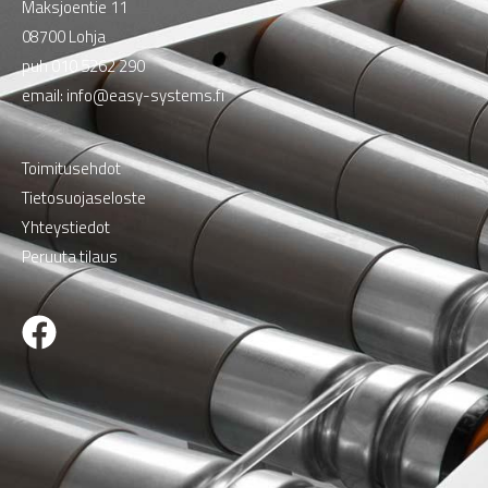
Maksjoentie 11
08700 Lohja
puh
010 5262 290
email:
info@easy-systems.fi
Toimitusehdot
Tietosuojaseloste
Yhteystiedot
Peruuta tilaus