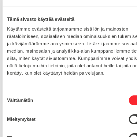
Toimituskulut 25€ kun lähetyksen pituus alle 1900mm.
Yli 1900mm toimitus 50€ ja yli 3000mm toimitus 150€
Tämä sivusto käyttää evästeitä
Käytämme evästeitä tarjoamamme sisällön ja mainosten
Tuotenumero
28 5M 09 F
räätälöimiseen, sosiaalisen median ominaisuuksien tukemis
Osastot
ja kävijämäärämme analysoimiseen. Lisäksi jaamme sosiaal
Hammashihnapyörä HTD 5M
Hammashihnapyörät
,
median, mainosalan ja analytiikka-alan kumppaneillemme tie
siitä, miten käytät sivustoamme. Kumppanimme voivat yhdis
näitä tietoja muihin tietoihin, joita olet antanut heille tai joita o
HIHNANLEVEYS
9
kerätty, kun olet käyttänyt heidän palvelujaan.
ESIREIKÄ
6
HAMMASLUKU
28
S
Välttämätön
u
o
s
Mieltymykset
t
u
Kysy tuotteista: