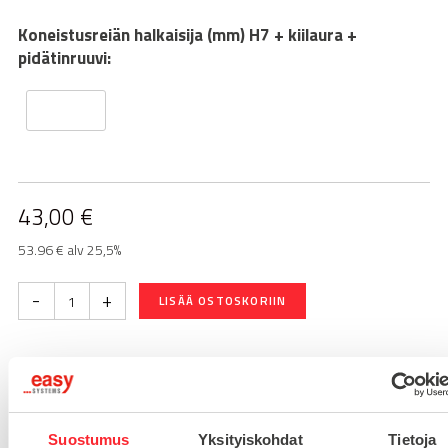
Koneistusreiän halkaisija (mm) H7 + kiilaura +
pidätinruuvi:
43,00
€
53.96 € alv 25,5%
-
+
LISÄÄ OSTOSKORIIN
Toimitusaika 7-10 arkipäivää
Pikatoimitus mahdollinen, kysy myynnistämme.
Suostumus
Yksityiskohdat
Tietoja