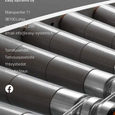
Easy Systems Oy
Maksjoentie 11
08700 Lohja
puh
010 5262 290
email:
info@easy-systems.fi
Toimitusehdot
Tietosuojaseloste
Yhteystiedot
Peruuta tilaus