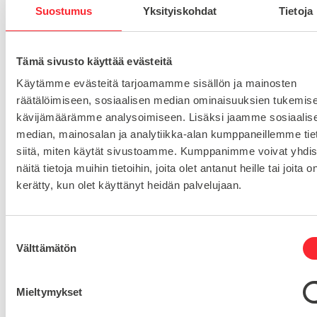
Toimituskulut 25€ kun lähetyksen pituus alle 1900mm.
Suostumus
Yksityiskohdat
Tietoja
Yli 1900mm toimitus 50€ ja yli 3000mm toimitus 150€
Tämä sivusto käyttää evästeitä
Tuotenumero
32 5M 25 F
Käytämme evästeitä tarjoamamme sisällön ja mainosten
Osastot
räätälöimiseen, sosiaalisen median ominaisuuksien tukemise
Hammashihnapyörä HTD 5M
Hammashihnapyörät
,
kävijämäärämme analysoimiseen. Lisäksi jaamme sosiaalis
median, mainosalan ja analytiikka-alan kumppaneillemme tie
siitä, miten käytät sivustoamme. Kumppanimme voivat yhdis
HIHNANLEVEYS
25
näitä tietoja muihin tietoihin, joita olet antanut heille tai joita o
kerätty, kun olet käyttänyt heidän palvelujaan.
ESIREIKÄ
8
HAMMASLUKU
32
S
Välttämätön
u
o
s
Mieltymykset
t
Kysy tuotteista: