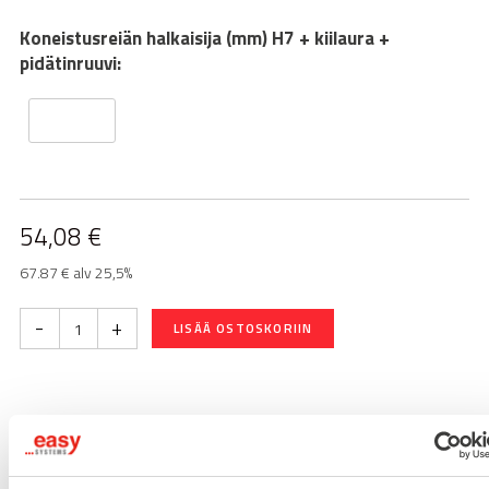
Koneistusreiän halkaisija (mm) H7 + kiilaura +
pidätinruuvi:
54,08
€
67.87 € alv 25,5%
-
+
LISÄÄ OSTOSKORIIN
Toimitusaika 7-10 arkipäivää
Pikatoimitus mahdollinen, kysy myynnistämme.