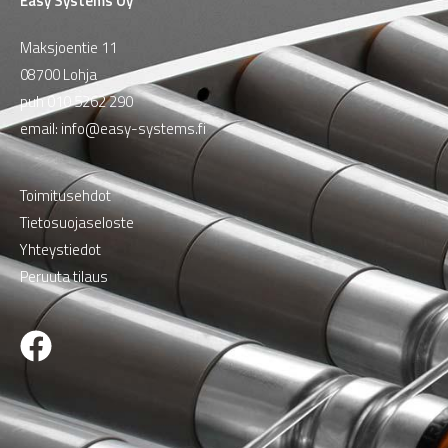
Easy Systems Oy
Maksjoentie 11
08700 Lohja
puh
010 5262 290
email:
info@easy-systems.fi
Toimitusehdot
Tietosuojaseloste
Yhteystiedot
Peruuta tilaus