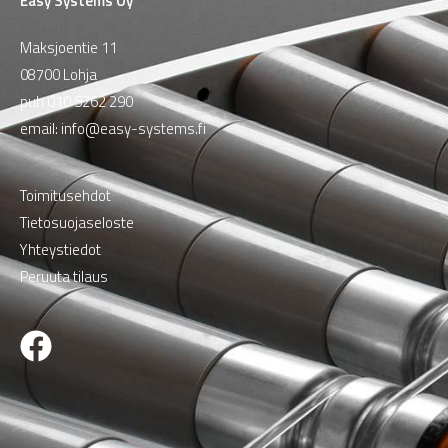
Easy Systems Oy
Maksjoentie 11
08700 Lohja
puh
010 5262 290
email:
info@easy-systems.fi
Toimitusehdot
Tietosuojaseloste
Yhteystiedot
Peruuta tilaus