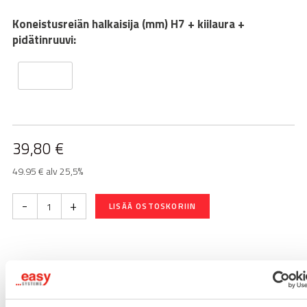
Koneistusreiän halkaisija (mm) H7 + kiilaura +
pidätinruuvi:
39,80
€
49.95 € alv 25,5%
-
+
LISÄÄ OSTOSKORIIN
Toimitusaika 7-10 arkipäivää
Pikatoimitus mahdollinen, kysy myynnistämme.