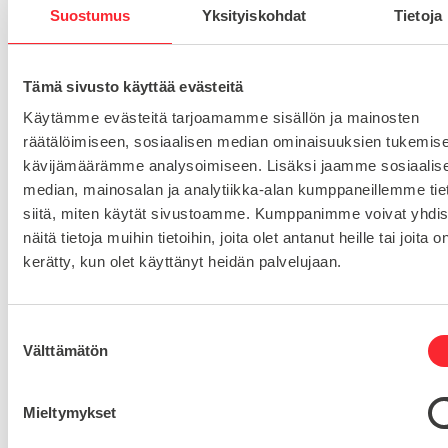
Toimituskulut 25€ kun lähetyksen pituus alle 1900mm.
Suostumus
Yksityiskohdat
Tietoja
Yli 1900mm toimitus 50€ ja yli 3000mm toimitus 150€
Tämä sivusto käyttää evästeitä
Tuotenumero
20 5M 15 F
Käytämme evästeitä tarjoamamme sisällön ja mainosten
Osastot
räätälöimiseen, sosiaalisen median ominaisuuksien tukemise
Hammashihnapyörä HTD 5M
Hammashihnapyörät
,
kävijämäärämme analysoimiseen. Lisäksi jaamme sosiaalis
median, mainosalan ja analytiikka-alan kumppaneillemme tie
siitä, miten käytät sivustoamme. Kumppanimme voivat yhdis
HIHNANLEVEYS
15
näitä tietoja muihin tietoihin, joita olet antanut heille tai joita o
kerätty, kun olet käyttänyt heidän palvelujaan.
ESIREIKÄ
6
HAMMASLUKU
20
S
Välttämätön
u
o
s
Mieltymykset
t
Kysy tuotteista: