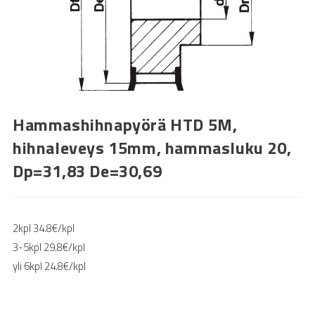
Hammashihnapyörä HTD 5M,
hihnaleveys 15mm, hammasluku 20,
Dp=31,83 De=30,69
2kpl 34.8€/kpl
3-5kpl 29.8€/kpl
yli 6kpl 24.8€/kpl