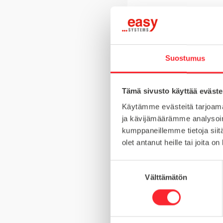
Suostumus
Tämä sivusto käyttää eväste
Käytämme evästeitä tarjoama
ja kävijämäärämme analysoim
kumppaneillemme tietoja siitä
HIHNANLEVEYS
olet antanut heille tai joita o
ESIREIKÄ
S
HAMMASLUKU
Välttämätön
u
o
s
t