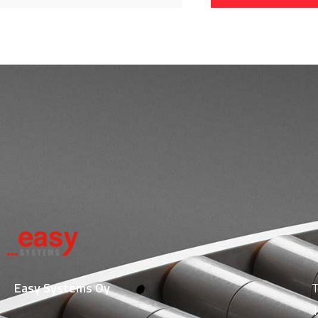
Easy Systems Oy
T
T