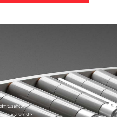
oimitusehdot
ietosuojaseloste