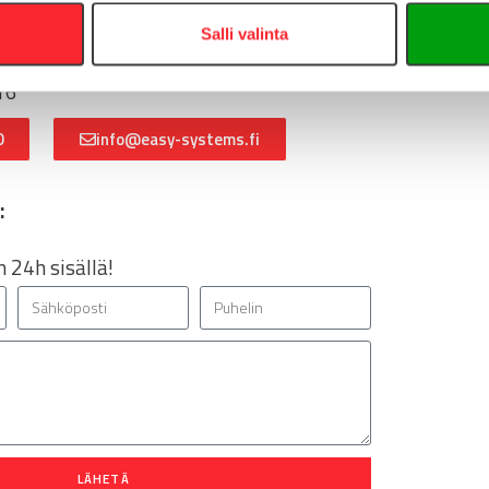
:
Salli valinta
16
0
info@easy-systems.fi
:
 24h sisällä!
LÄHETÄ