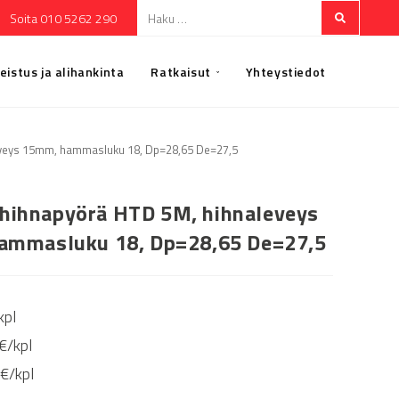
Soita 010 5262 290
eistus ja alihankinta
Ratkaisut
Yhteystiedot
eys 15mm, hammasluku 18, Dp=28,65 De=27,5
ihnapyörä HTD 5M, hihnaleveys
ammasluku 18, Dp=28,65 De=27,5
kpl
€/kpl
9€/kpl