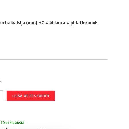
n halkaisija (mm) H7 + kiilaura + pidätinruuvi:
%
LISÄÄ OSTOSKORIIN
-10 arkipäivää