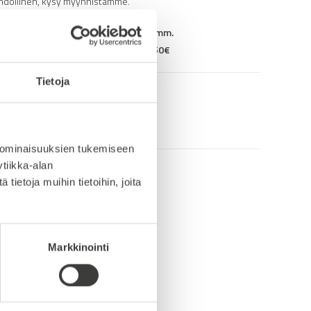
hdollinen, kysy myynnistämme.
25€ kun lähetyksen pituus alle 1900mm.
mitus 50€ ja yli 3000mm toimitus 150€
Tietoja
8 5M 15 F
örä HTD 5M
,
Hammashihnapyörät
 ominaisuuksien tukemiseen
tiikka-alan
ietoja muihin tietoihin, joita
Markkinointi