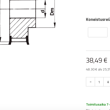
Koneistusreiä
38,49
€
48.30 € alv 25,5
-
+
Toimitusaika 7