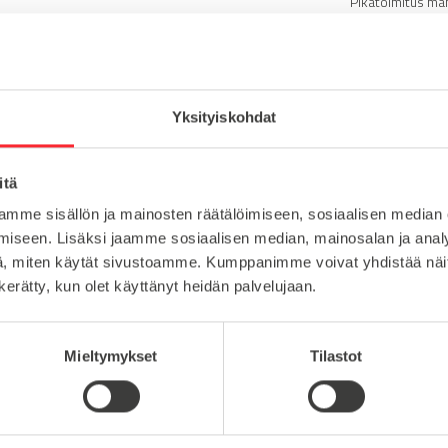
Pikatoimitus ma
Toimituskulut 
Yli 1900mm toi
Yksityiskohdat
Tuotenumero
1
Osastot
Hammashihnapy
itä
mme sisällön ja mainosten räätälöimiseen, sosiaalisen median
iseen. Lisäksi jaamme sosiaalisen median, mainosalan ja analy
, miten käytät sivustoamme. Kumppanimme voivat yhdistää näitä t
15
n kerätty, kun olet käyttänyt heidän palvelujaan.
6
18
Mieltymykset
Tilastot