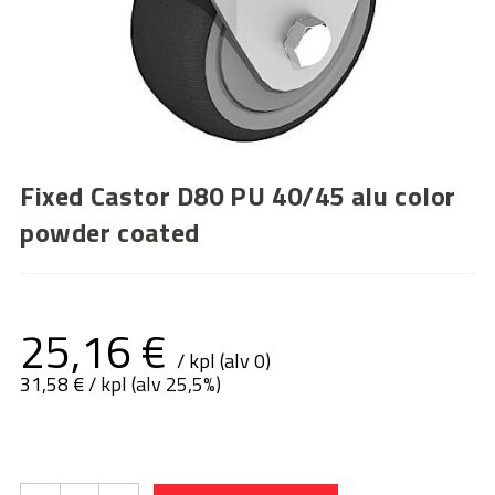
Fixed Castor D80 PU 40/45 alu color
powder coated
25,16
€
/ kpl (alv 0)
31,58
€
/ kpl (alv 25,5%)