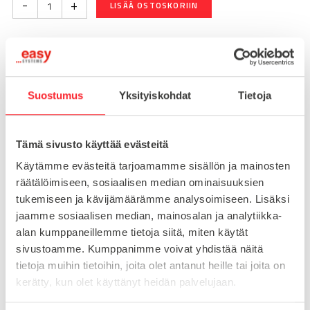
-
+
LISÄÄ OSTOSKORIIN
Toimitusaika 7-10 arkipäivää
Pikatoimitus mahdollinen, kysy myynnistämme.
Suostumus
Yksityiskohdat
Tietoja
Toimituskulut 25€ kun lähetyksen pituus alle 1900mm.
Yli 1900mm toimitus 50€ ja yli 3000mm toimitus 150€
Tämä sivusto käyttää evästeitä
Käytämme evästeitä tarjoamamme sisällön ja mainosten
Tuotenumero
098F080U4045N
räätälöimiseen, sosiaalisen median ominaisuuksien
Osasto
tukemiseen ja kävijämäärämme analysoimiseen. Lisäksi
Teollisuuspyörät
jaamme sosiaalisen median, mainosalan ja analytiikka-
alan kumppaneillemme tietoja siitä, miten käytät
sivustoamme. Kumppanimme voivat yhdistää näitä
tietoja muihin tietoihin, joita olet antanut heille tai joita on
MATERIAALI
muovi
kerätty, kun olet käyttänyt heidän palvelujaan.
MYYNTIERÄ
1