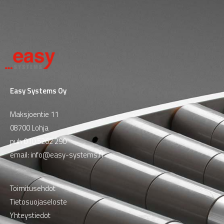
Easy Systems Oy
Maksjoentie 11
08700 Lohja
puh
010 5262 290
email:
info@easy-systems.fi
Toimitusehdot
Tietosuojaseloste
Yhteystiedot