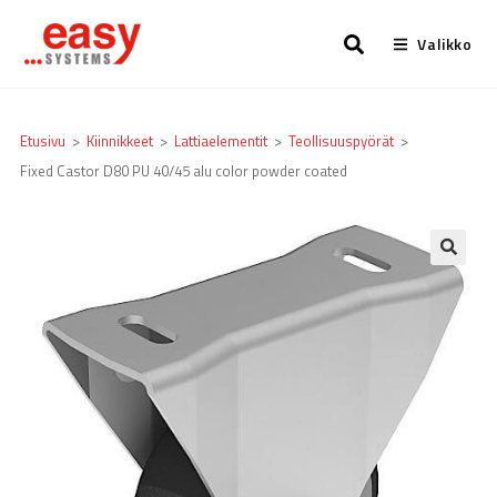
Valikko
Etusivu
>
Kiinnikkeet
>
Lattia­elementit
>
Teollisuuspyörät
>
Fixed Castor D80 PU 40/45 alu color powder coated
🔍