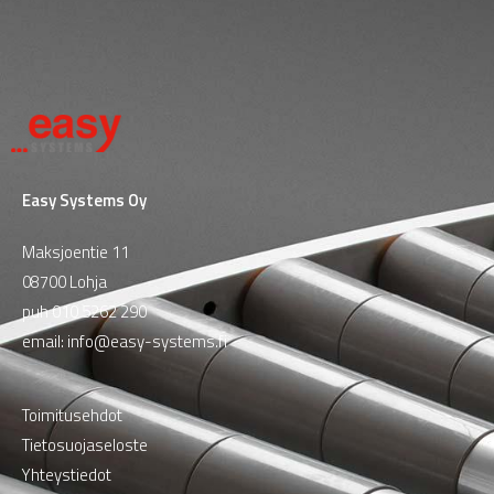
Easy Systems Oy
Maksjoentie 11
08700 Lohja
puh
010 5262 290
email:
info@easy-systems.fi
Toimitusehdot
Tietosuojaseloste
Yhteystiedot