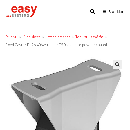
Valikko
Etusivu
>
Kiinnikkeet
>
Lattia­elementit
>
Teollisuuspyörät
>
Fixed Castor D125 40/45 rubber ESD alu color powder coated
🔍