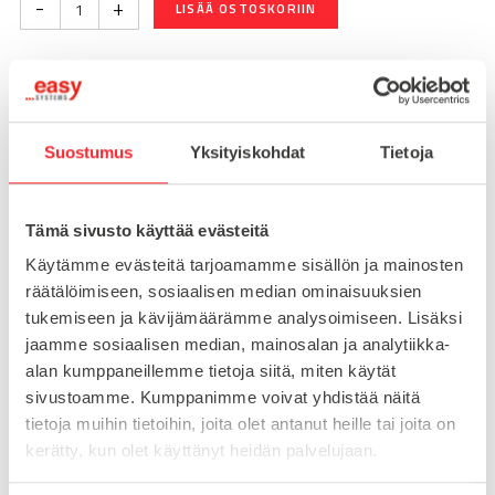
-
+
LISÄÄ OSTOSKORIIN
Toimitusaika 7-10 arkipäivää
Pikatoimitus mahdollinen, kysy myynnistämme.
Suostumus
Yksityiskohdat
Tietoja
Toimituskulut 25€ kun lähetyksen pituus alle 1900mm.
Yli 1900mm toimitus 50€ ja yli 3000mm toimitus 150€
Tämä sivusto käyttää evästeitä
Käytämme evästeitä tarjoamamme sisällön ja mainosten
Tuotenumero
098F125G4045NESD
räätälöimiseen, sosiaalisen median ominaisuuksien
Osasto
tukemiseen ja kävijämäärämme analysoimiseen. Lisäksi
Teollisuuspyörät
jaamme sosiaalisen median, mainosalan ja analytiikka-
alan kumppaneillemme tietoja siitä, miten käytät
sivustoamme. Kumppanimme voivat yhdistää näitä
tietoja muihin tietoihin, joita olet antanut heille tai joita on
MATERIAALI
muovi
kerätty, kun olet käyttänyt heidän palvelujaan.
MYYNTIERÄ
1