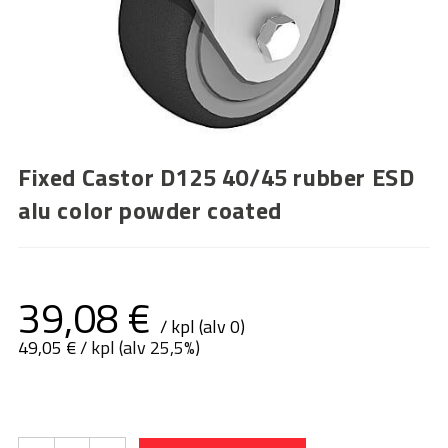
Fixed Castor D125 40/45 rubber ESD
alu color powder coated
39,08
€
/ kpl (alv 0)
49,05
€
/ kpl (alv 25,5%)