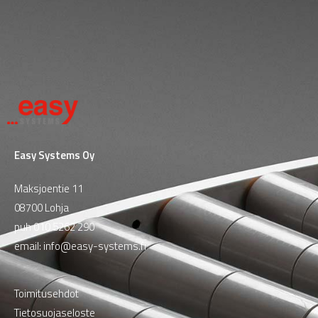
Easy Systems Oy
Maksjoentie 11
08700 Lohja
puh
010 5262 290
email:
info@easy-systems.fi
Toimitusehdot
Tietosuojaseloste