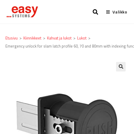
Valikko
Etusivu
>
Kiinnikkeet
>
Kahvat ja lukot
>
Lukot
>
Emergency unlock for slam latch profile 60, 70 and 80mm with indexing func
🔍