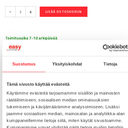
-
+
LISÄÄ OSTOSKORIIN
Toimitusaika 7-10 arkipäivää
Pikatoimitus mahdollinen, kysy myynnistämme.
Toimituskulut 25€ kun lähetyksen pituus alle 1900mm.
Suostumus
Yksityiskohdat
Tietoja
Yli 1900mm toimitus 50€ ja yli 3000mm toimitus 150€
Tuotenumero
0957409S03
Tämä sivusto käyttää evästeitä
Osasto
Käytämme evästeitä tarjoamamme sisällön ja mainosten
Lukot
räätälöimiseen, sosiaalisen median ominaisuuksien
tukemiseen ja kävijämäärämme analysoimiseen. Lisäksi
jaamme sosiaalisen median, mainosalan ja analytiikka-alan
MATERIAALI
muovi
kumppaneillemme tietoja siitä, miten käytät sivustoamme.
Kumppanimme voivat yhdistää näitä tietoja muihin tietoihin,