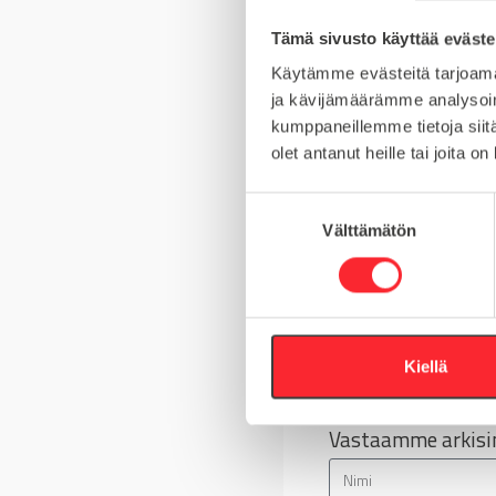
MYYNTIERÄ
Tämä sivusto käyttää eväste
KIERRE
Käytämme evästeitä tarjoama
ja kävijämäärämme analysoim
kumppaneillemme tietoja siitä
olet antanut heille tai joita o
Kysy tuotteista
S
Välttämätön
u
Asiakaspalvelu 8-
o
s
+358 10 5262 29
t
u
m
Kiellä
Tai lähetä viesti
u
k
Vastaamme arkisin
s
e