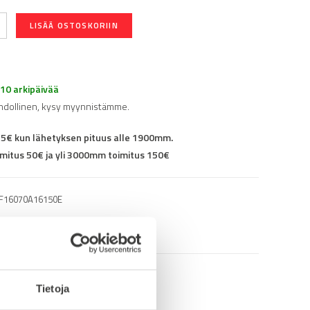
LISÄÄ OSTOSKORIIN
-10 arkipäivää
hdollinen, kysy myynnistämme.
25€ kun lähetyksen pituus alle 1900mm.
mitus 50€ ja yli 3000mm toimitus 150€
F16070A16150E
Tietoja
info (saksa/englanti)