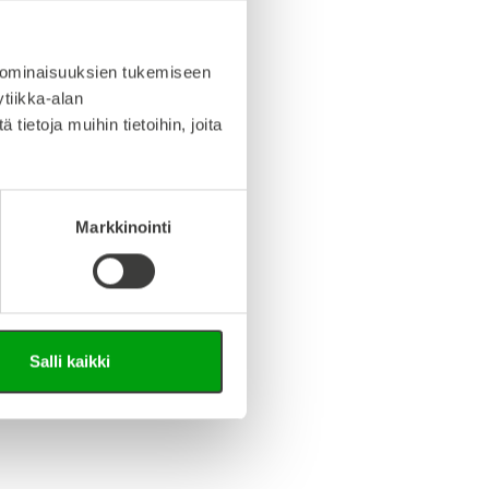
iedosto (Step-tiedosto)
 ominaisuuksien tukemiseen
tiikka-alan
ietoja muihin tietoihin, joita
Markkinointi
Salli kaikki