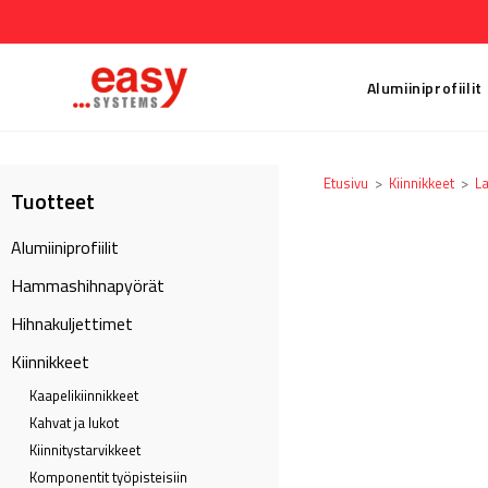
Alumiiniprofiilit
Etusivu
>
Kiinnikkeet
>
La
Tuotteet
Alumiiniprofiilit
Hammashihnapyörät
Hihnakuljettimet
Kiinnikkeet
Kaapeli­kiinnikkeet
Kahvat ja lukot
Kiinnitystarvikkeet
Komponentit työpisteisiin