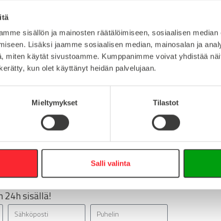
1
itä
Lataa 3D-t
M16
mme sisällön ja mainosten räätälöimiseen, sosiaalisen median
iseen. Lisäksi jaamme sosiaalisen median, mainosalan ja analy
, miten käytät sivustoamme. Kumppanimme voivat yhdistää näitä t
n kerätty, kun olet käyttänyt heidän palvelujaan.
:
Mieltymykset
Tilastot
16
0
info@easy-systems.fi
Salli valinta
:
 24h sisällä!