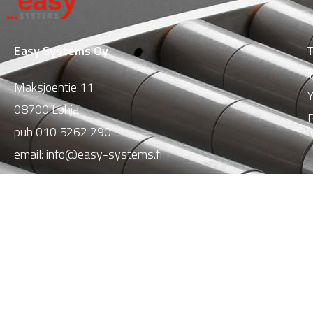
Easy Systems Oy
T
T
Maksjoentie 11
Y
08700 Lohja
P
puh
010 5262 290
email:
info@easy-systems.fi