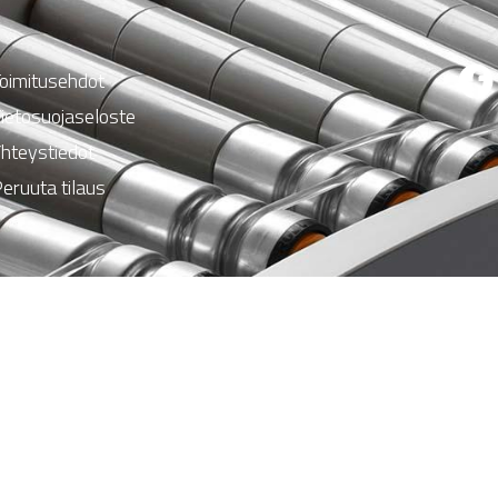
oimitusehdot
ietosuojaseloste
hteystiedot
eruuta tilaus