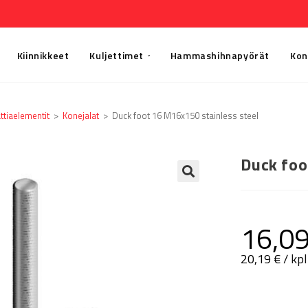
Kiinnikkeet
Kuljettimet
Hammashihnapyörät
Kon
ttia­elementit
>
Konejalat
>
Duck foot 16 M16x150 stainless steel
Duck foo
🔍
16,0
20,19
€
/ kpl