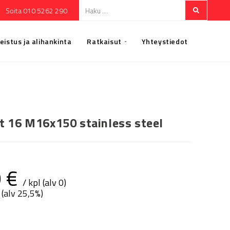
Soita 010 5262 290
eistus ja alihankinta
Ratkaisut
Yhteystiedot
t 16 M16x150 stainless steel
9
€
/ kpl (alv 0)
 (alv 25,5%)