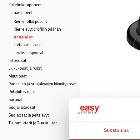
Kuljetin­komponentit
Lattia­elementit
Kierreholkit putkille
Kierrelevyt profiilin päähän
Konejalat
Lattiakiinnikkeet
Teollisuuspyörät
Liitososat
Liuku-osat ja rullat
Muut osat
Paneelien ja suojalevyjen kiinnitysosat
Putkiliitos osat
Saranat
Suoja-aitaosat
Suojaosat ja peitelevyt
T-uramutterit ja T-uraruuvit
Suostumus
MATERIAALI