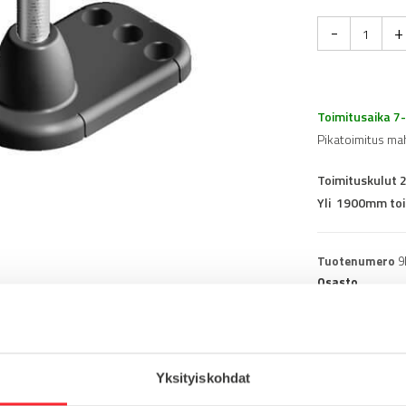
-
+
Toimitusaika 7
Pikatoimitus ma
Toimituskulut 
Yli 1900mm toi
Tuotenumero
9
Osasto
Konejalat
Yksityiskohdat
alumiini
Lataa tuote