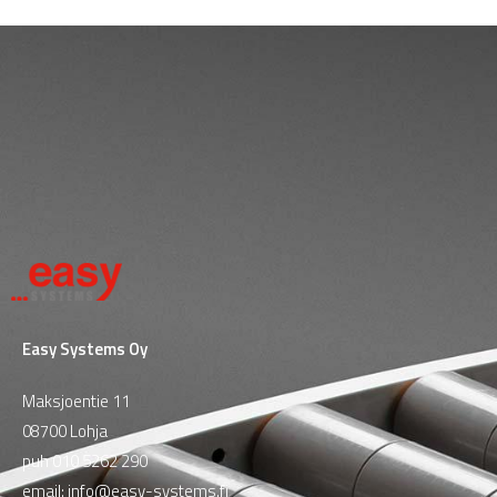
Easy Systems Oy
Maksjoentie 11
08700 Lohja
puh
010 5262 290
email:
info@easy-systems.fi