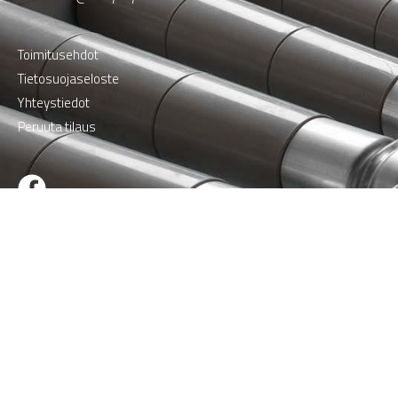
Toimitusehdot
Tietosuojaseloste
Yhteystiedot
Peruuta tilaus