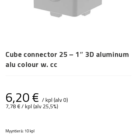
Cube connector 25 – 1″ 3D aluminum
alu colour w. cc
6,20
€
/ kpl (alv 0)
7,78
€
/ kpl (alv 25,5%)
Myyntierä: 10 kpl