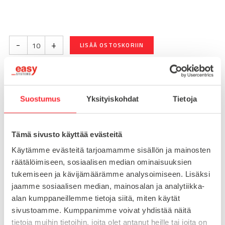
-
+
LISÄÄ OSTOSKORIIN
Toimitusaika 7-10 arkipäivää
Suostumus
Yksityiskohdat
Tietoja
Pikatoimitus mahdollinen, kysy myynnistämme.
Toimituskulut 25€ kun lähetyksen pituus alle 1900mm.
Tämä sivusto käyttää evästeitä
Yli 1900mm toimitus 50€ ja yli 3000mm toimitus 150€
Käytämme evästeitä tarjoamamme sisällön ja mainosten
räätälöimiseen, sosiaalisen median ominaisuuksien
Tuotenumero
093WW252N06
tukemiseen ja kävijämäärämme analysoimiseen. Lisäksi
Osasto
jaamme sosiaalisen median, mainosalan ja analytiikka-
Kuutioliittimet
alan kumppaneillemme tietoja siitä, miten käytät
sivustoamme. Kumppanimme voivat yhdistää näitä
tietoja muihin tietoihin, joita olet antanut heille tai joita on