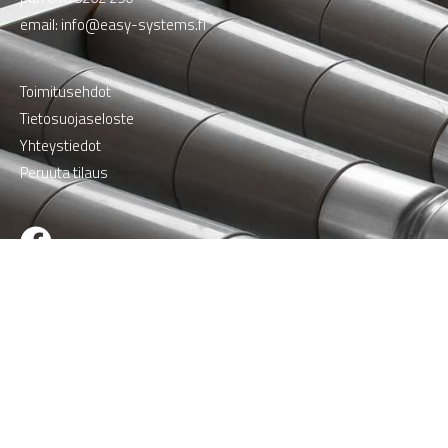
email:
info@easy-systems.fi
Toimitusehdot
Tietosuojaseloste
Yhteystiedot
Peruuta tilaus