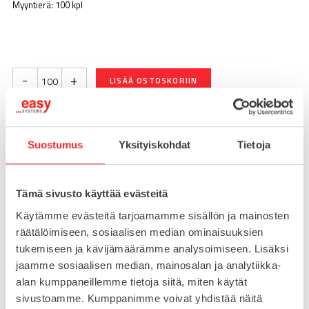
Myyntierä: 100 kpl
-
+
LISÄÄ OSTOSKORIIN
Toimitusaika 7-10 arkipäivää
Suostumus
Yksityiskohdat
Tietoja
Pikatoimitus mahdollinen, kysy myynnistämme.
Toimituskulut 25€ kun lähetyksen pituus alle 1900mm.
Tämä sivusto käyttää evästeitä
Yli 1900mm toimitus 50€ ja yli 3000mm toimitus 150€
Käytämme evästeitä tarjoamamme sisällön ja mainosten
räätälöimiseen, sosiaalisen median ominaisuuksien
tukemiseen ja kävijämäärämme analysoimiseen. Lisäksi
Tuotenumero
092041S05
jaamme sosiaalisen median, mainosalan ja analytiikka-
Osasto
alan kumppaneillemme tietoja siitä, miten käytät
Peitelistat ja päätytulpat
sivustoamme. Kumppanimme voivat yhdistää näitä