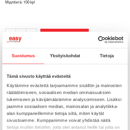
Myyntierä: 100 kpl
-
+
LISÄÄ OSTOSKORIIN
Suostumus
Yksityiskohdat
Tietoja
Toimitusaika 7-10 arkipäivää
Pikatoimitus mahdollinen, kysy myynnistämme.
Tämä sivusto käyttää evästeitä
Toimituskulut 25€ kun lähetyksen pituus alle 1900mm.
Käytämme evästeitä tarjoamamme sisällön ja mainosten
Yli 1900mm toimitus 50€ ja yli 3000mm toimitus 150€
räätälöimiseen, sosiaalisen median ominaisuuksien
tukemiseen ja kävijämäärämme analysoimiseen. Lisäksi
jaamme sosiaalisen median, mainosalan ja analytiikka-
Tuotenumero
091370S01
Osasto
alan kumppaneillemme tietoja siitä, miten käytät
Peitelistat ja päätytulpat
sivustoamme. Kumppanimme voivat yhdistää näitä
tietoja muihin tietoihin, joita olet antanut heille tai joita on