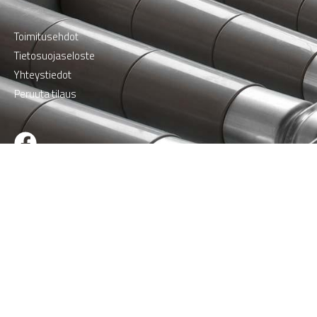
Toimitusehdot
Tietosuojaseloste
Yhteystiedot
Peruuta tilaus