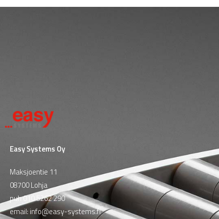
Easy Systems Oy
Maksjoentie 11
08700 Lohja
puh
010 5262 290
email:
info@easy-systems.fi