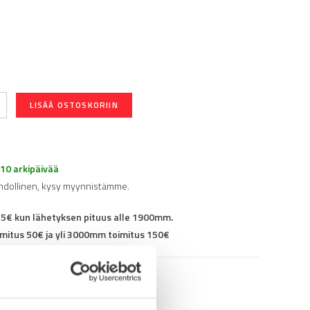
LISÄÄ OSTOSKORIIN
-10 arkipäivää
hdollinen, kysy myynnistämme.
25€ kun lähetyksen pituus alle 1900mm.
mitus 50€ ja yli 3000mm toimitus 150€
93WEA381B