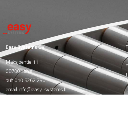
Easy Systems Oy
T
T
Maksjoentie 11
Y
08700 Lohja
P
puh
010 5262 290
email:
info@easy-systems.fi