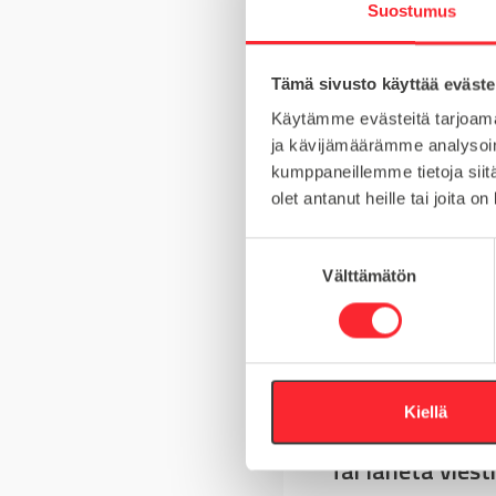
Suostumus
Tämä sivusto käyttää eväste
MATERIAALI
Käytämme evästeitä tarjoama
ja kävijämäärämme analysoim
MYYNTIERÄ
kumppaneillemme tietoja siitä
olet antanut heille tai joita o
S
Välttämätön
u
Kysy tuotteista
o
s
Asiakaspalvelu 8-
t
u
+358 10 5262 29
m
Kiellä
u
Tai lähetä viesti
k
s