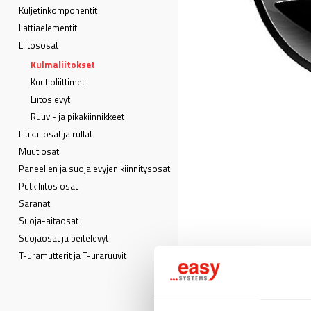
Kuljetin­komponentit
Lattia­elementit
Liitososat
Kulmaliitokset
Kuutioliittimet
Liitoslevyt
Ruuvi- ja pikakiinnikkeet
Liuku-osat ja rullat
Muut osat
Paneelien ja suojalevyjen kiinnitysosat
Putkiliitos osat
Saranat
Suoja-aitaosat
Suojaosat ja peitelevyt
T-uramutterit ja T-uraruuvit