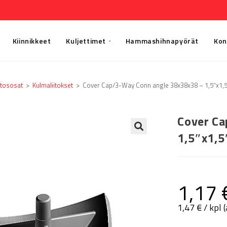
Kiinnikkeet
Kuljettimet
Hammashihnapyörät
Kon
itososat
>
Kulmaliitokset
>
Cover Cap/3-Way Conn angle 38x38x38 – 1,5″x1,5
Cover Ca
1,5″x1,5
🔍
1,17
1,47
€
/ kpl 