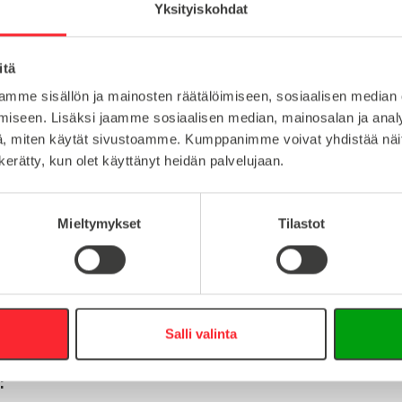
Kulmaliitokset
Yksityiskohdat
itä
muovi
mme sisällön ja mainosten räätälöimiseen, sosiaalisen median
Lataa tuote
iseen. Lisäksi jaamme sosiaalisen median, mainosalan ja analy
10
, miten käytät sivustoamme. Kumppanimme voivat yhdistää näitä t
Lataa 3D-t
n kerätty, kun olet käyttänyt heidän palvelujaan.
Mieltymykset
Tilastot
:
16
0
info@easy-systems.fi
Salli valinta
: