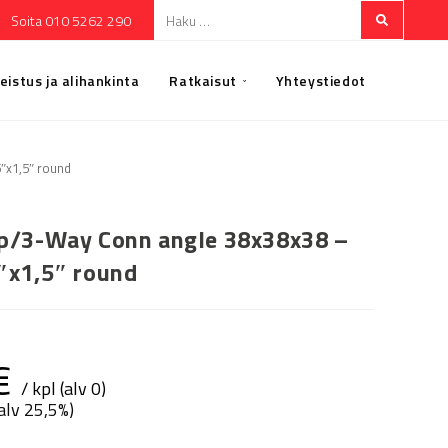
Soita 010 5262 290
eistus ja alihankinta
Ratkaisut
Yhteystiedot
″x1,5″ round
p/3-Way Conn angle 38x38x38 –
″x1,5″ round
€
/ kpl (alv 0)
(alv 25,5%)