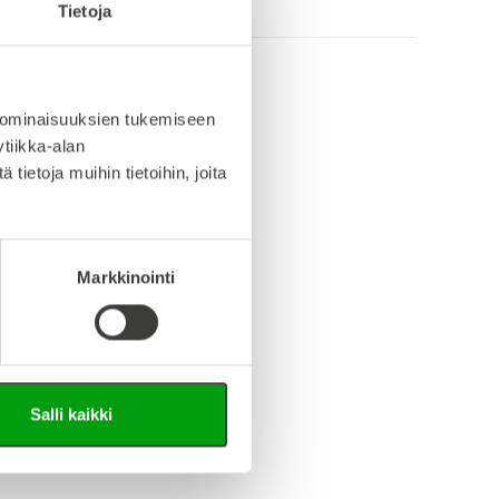
Tietoja
 ominaisuuksien tukemiseen
info (saksa/englanti)
tiikka-alan
ietoja muihin tietoihin, joita
iedosto (Step-tiedosto)
Markkinointi
Salli kaikki