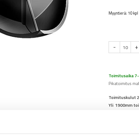
Myyntierä: 10 kpl
-
+
Toimitusaika 7
Pikatoimitus ma
Toimituskulut 
Yli 1900mm toi
Tuotenumero
0
Osasto