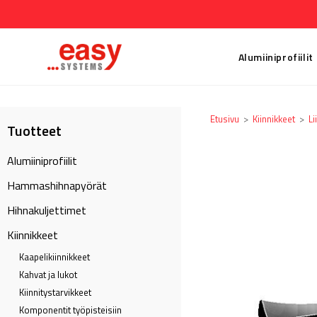
Alumiiniprofiilit
Etusivu
>
Kiinnikkeet
>
Li
Tuotteet
Alumiiniprofiilit
Hammashihnapyörät
Hihnakuljettimet
Kiinnikkeet
Kaapeli­kiinnikkeet
Kahvat ja lukot
Kiinnitystarvikkeet
Komponentit työpisteisiin