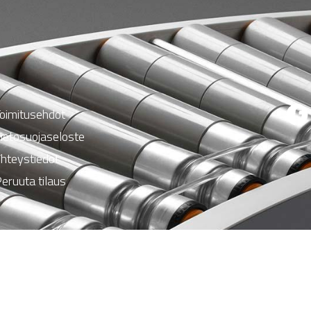
oimitusehdot
ietosuojaseloste
hteystiedot
eruuta tilaus