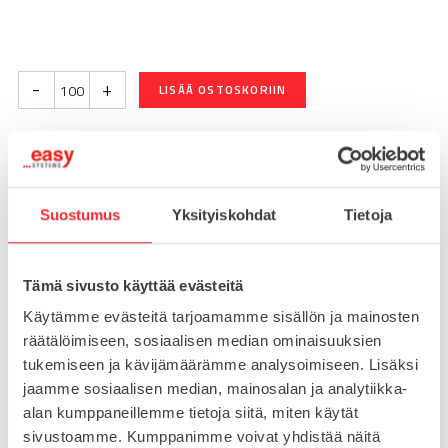
-
+
LISÄÄ OSTOSKORIIN
Toimitusaika 7-10 arkipäivää
Pikatoimitus mahdollinen, kysy myynnistämme.
Suostumus
Yksityiskohdat
Tietoja
Toimituskulut 25€ kun lähetyksen pituus alle 1900mm.
Yli 1900mm toimitus 50€ ja yli 3000mm toimitus 150€
Tämä sivusto käyttää evästeitä
Käytämme evästeitä tarjoamamme sisällön ja mainosten
Tuotenumero
092037
räätälöimiseen, sosiaalisen median ominaisuuksien
Osastot
tukemiseen ja kävijämäärämme analysoimiseen. Lisäksi
Kiinnityslistat
Kiinnityslistat
,
jaamme sosiaalisen median, mainosalan ja analytiikka-
alan kumppaneillemme tietoja siitä, miten käytät
sivustoamme. Kumppanimme voivat yhdistää näitä