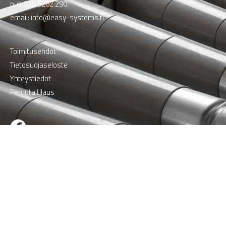
puh
010 5262 290
email:
info@easy-systems.fi
Toimitusehdot
Tietosuojaseloste
Yhteystiedot
Peruuta tilaus