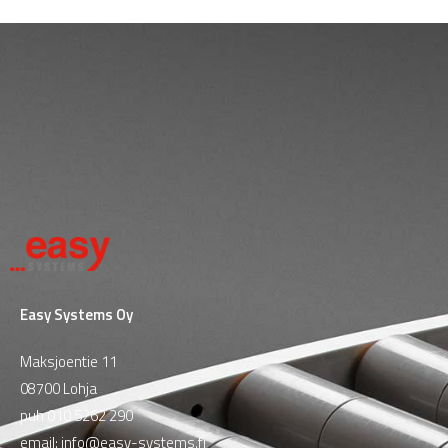
Easy Systems Oy
Maksjoentie 11
08700 Lohja
puh
010 5262 290
email:
info@easy-systems.fi