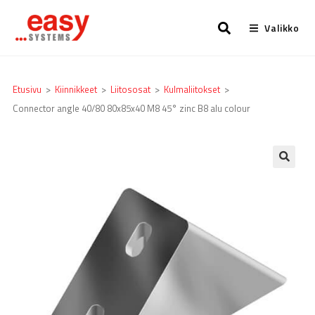
Valikko
Etusivu
>
Kiinnikkeet
>
Liitososat
>
Kulmaliitokset
>
Connector angle 40/80 80x85x40 M8 45° zinc B8 alu colour
🔍