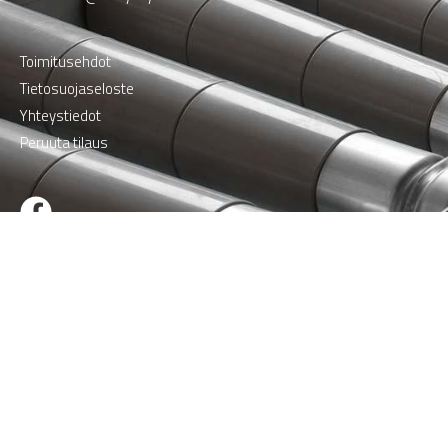
Toimitusehdot
Tietosuojaseloste
Yhteystiedot
Peruuta tilaus