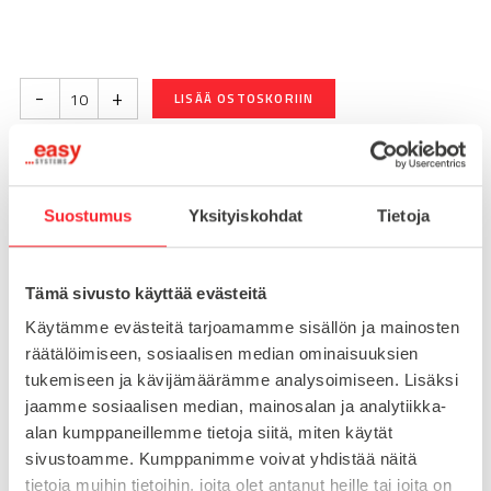
-
+
LISÄÄ OSTOSKORIIN
Toimitusaika 7-10 arkipäivää
Suostumus
Yksityiskohdat
Tietoja
Pikatoimitus mahdollinen, kysy myynnistämme.
Toimituskulut 25€ kun lähetyksen pituus alle 1900mm.
Tämä sivusto käyttää evästeitä
Yli 1900mm toimitus 50€ ja yli 3000mm toimitus 150€
Käytämme evästeitä tarjoamamme sisällön ja mainosten
räätälöimiseen, sosiaalisen median ominaisuuksien
Tuotenumero
093WS40245
tukemiseen ja kävijämäärämme analysoimiseen. Lisäksi
Osasto
jaamme sosiaalisen median, mainosalan ja analytiikka-
Kulmaliitokset
alan kumppaneillemme tietoja siitä, miten käytät
sivustoamme. Kumppanimme voivat yhdistää näitä
tietoja muihin tietoihin, joita olet antanut heille tai joita on