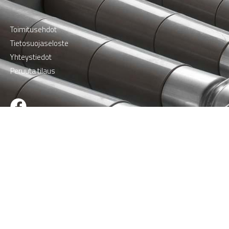
Toimitusehdot
Tietosuojaseloste
Yhteystiedot
Peruuta tilaus