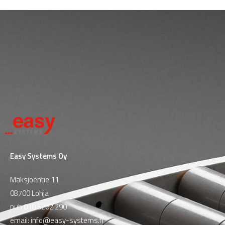
Easy Systems Oy
Maksjoentie 11
08700 Lohja
puh
010 5262 290
email:
info@easy-systems.fi