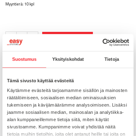
Myyntierä: 10 kpl
-
+
LISÄÄ OSTOSKORIIN
Suostumus
Yksityiskohdat
Tietoja
Toimitusaika 7-10 arkipäivää
Pikatoimitus mahdollinen, kysy myynnistämme.
Tämä sivusto käyttää evästeitä
Toimituskulut 25€ kun lähetyksen pituus alle 1900mm.
Käytämme evästeitä tarjoamamme sisällön ja mainosten
Yli 1900mm toimitus 50€ ja yli 3000mm toimitus 150€
räätälöimiseen, sosiaalisen median ominaisuuksien
tukemiseen ja kävijämäärämme analysoimiseen. Lisäksi
jaamme sosiaalisen median, mainosalan ja analytiikka-
Tuotenumero
093VL135135
alan kumppaneillemme tietoja siitä, miten käytät
Osasto
sivustoamme. Kumppanimme voivat yhdistää näitä
Liitoslevyt
tietoja muihin tietoihin, joita olet antanut heille tai joita on