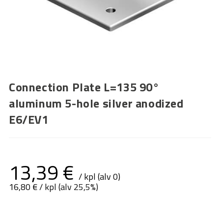
Connection Plate L=135 90°
aluminum 5-hole silver anodized
E6/EV1
13,39
€
/ kpl (alv 0)
16,80
€
/ kpl (alv 25,5%)