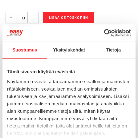
-
+
LISÄÄ OSTOSKORIIN
Toimitusaika 7-10 arkipäivää
Suostumus
Yksityiskohdat
Tietoja
Pikatoimitus mahdollinen, kysy myynnistämme.
Toimituskulut 25€ kun lähetyksen pituus alle 1900mm.
Tämä sivusto käyttää evästeitä
Yli 1900mm toimitus 50€ ja yli 3000mm toimitus 150€
Käytämme evästeitä tarjoamamme sisällön ja mainosten
räätälöimiseen, sosiaalisen median ominaisuuksien
Tuotenumero
092304
tukemiseen ja kävijämäärämme analysoimiseen. Lisäksi
Osasto
jaamme sosiaalisen median, mainosalan ja analytiikka-
Kahvat
alan kumppaneillemme tietoja siitä, miten käytät
sivustoamme. Kumppanimme voivat yhdistää näitä
tietoja muihin tietoihin, joita olet antanut heille tai joita on
kerätty, kun olet käyttänyt heidän palvelujaan.
MATERIAALI
muovi