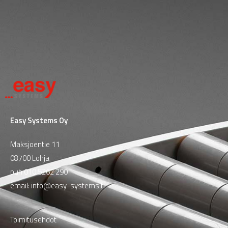
Easy Systems Oy
Maksjoentie 11
08700 Lohja
puh
010 5262 290
email:
info@easy-systems.fi
Toimitusehdot