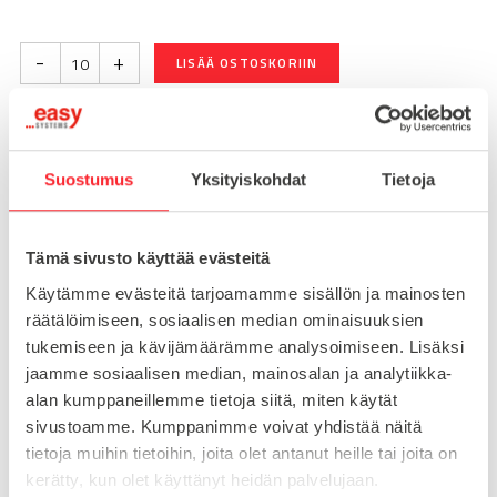
-
+
LISÄÄ OSTOSKORIIN
Toimitusaika 7-10 arkipäivää
Suostumus
Yksityiskohdat
Tietoja
Pikatoimitus mahdollinen, kysy myynnistämme.
Toimituskulut 25€ kun lähetyksen pituus alle 1900mm.
Tämä sivusto käyttää evästeitä
Yli 1900mm toimitus 50€ ja yli 3000mm toimitus 150€
Käytämme evästeitä tarjoamamme sisällön ja mainosten
räätälöimiseen, sosiaalisen median ominaisuuksien
Tuotenumero
092300
tukemiseen ja kävijämäärämme analysoimiseen. Lisäksi
Osasto
jaamme sosiaalisen median, mainosalan ja analytiikka-
Kahvat
alan kumppaneillemme tietoja siitä, miten käytät
sivustoamme. Kumppanimme voivat yhdistää näitä
tietoja muihin tietoihin, joita olet antanut heille tai joita on
kerätty, kun olet käyttänyt heidän palvelujaan.
MATERIAALI
muovi