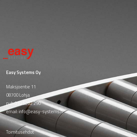
Easy Systems Oy
Maksjoentie 11
08700 Lohja
puh
010 5262 290
email:
info@easy-systems.fi
Toimitusehdot