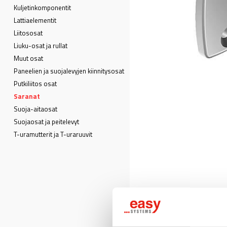
Kuljetin­komponentit
Lattia­elementit
Liitososat
Liuku-osat ja rullat
Muut osat
Paneelien ja suojalevyjen kiinnitysosat
Putkiliitos osat
Saranat
Suoja-aitaosat
Suojaosat ja peitelevyt
T-uramutterit ja T-uraruuvit