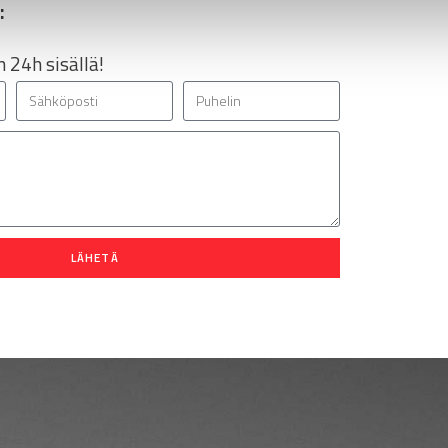
:
 24h sisällä!
LÄHETÄ