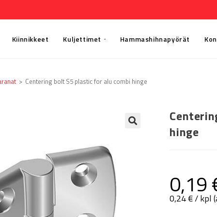
Kiinnikkeet
Kuljettimet
Hammashihnapyörät
Kon
aranat
>
Centering bolt S5 plastic for alu combi hinge
Centering
hinge
🔍
0,19
0,24
€
/ kpl 