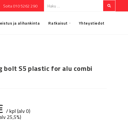
Soita 010 5262 290
eistus ja alihankinta
Ratkaisut
Yhteystiedot
 bolt S5 plastic for alu combi
€
/ kpl (alv 0)
(alv 25,5%)