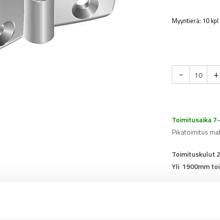
Myyntierä: 10 kpl
-
+
Toimitusaika 7
Pikatoimitus ma
Toimituskulut 
Yli 1900mm toi
Tuotenumero
0
Osasto