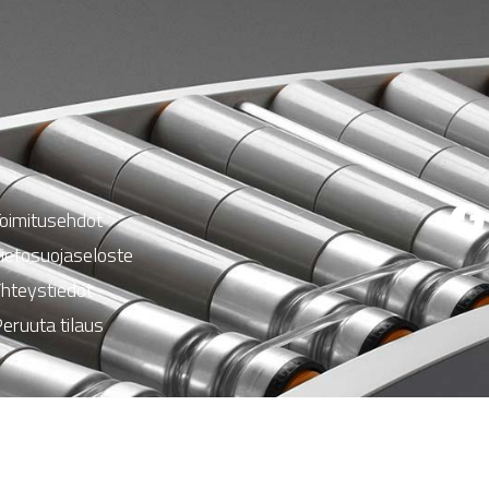
oimitusehdot
ietosuojaseloste
hteystiedot
eruuta tilaus