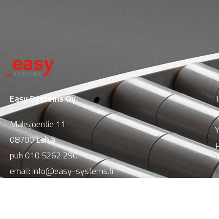
Easy Systems Oy
T
T
Maksjoentie 11
Y
08700 Lohja
P
puh
010 5262 290
email:
info@easy-systems.fi