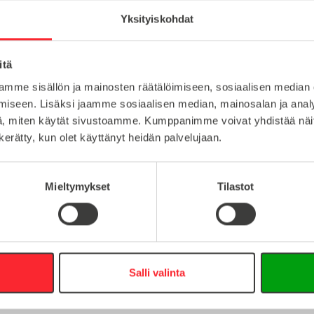
Saranat
Yksityiskohdat
itä
sinkki
Lataa tuote
mme sisällön ja mainosten räätälöimiseen, sosiaalisen median
10
iseen. Lisäksi jaamme sosiaalisen median, mainosalan ja analy
Lataa 3D-t
, miten käytät sivustoamme. Kumppanimme voivat yhdistää näitä t
5
n kerätty, kun olet käyttänyt heidän palvelujaan.
Mieltymykset
Tilastot
:
16
Salli valinta
0
info@easy-systems.fi