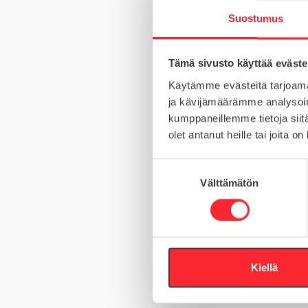
Suostumus
Tämä sivusto käyttää eväste
MATERIAALI
Käytämme evästeitä tarjoama
MYYNTIERÄ
ja kävijämäärämme analysoim
kumppaneillemme tietoja siitä
URA
olet antanut heille tai joita o
S
Välttämätön
u
Kysy tuotteista
o
s
t
Asiakaspalvelu 8-
u
m
Kiellä
+358 10 5262 29
u
k