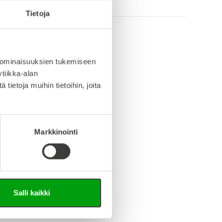
Tietoja
info (saksa/englanti)
 ominaisuuksien tukemiseen
tiikka-alan
iedosto (Step-tiedosto)
ietoja muihin tietoihin, joita
Markkinointi
Salli kaikki