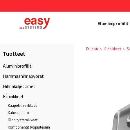
Alumiiniprofiilit
Etusivu
>
Kiinnikkeet
>
S
Tuotteet
Alumiiniprofiilit
Hammashihnapyörät
Hihnakuljettimet
Kiinnikkeet
Kaapeli­kiinnikkeet
Kahvat ja lukot
Kiinnitystarvikkeet
Komponentit työpisteisiin