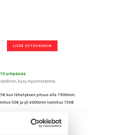
LISÄÄ OSTOSKORIIN
-10 arkipäivää
hdollinen, kysy myynnistämme.
25€ kun lähetyksen pituus alle 1900mm.
mitus 50€ ja yli 3000mm toimitus 150€
95AN05