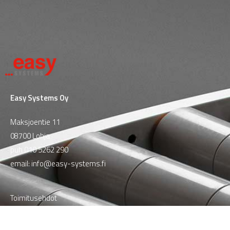
Easy Systems Oy
Maksjoentie 11
08700 Lohja
puh
010 5262 290
email:
info@easy-systems.fi
Toimitusehdot
Tietosuojaseloste
Yhteystiedot