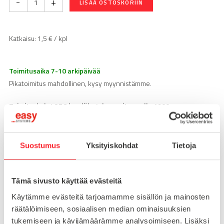
-
+
LISÄÄ OSTOSKORIIN
Katkaisu:
1,5
€ / kpl
Toimitusaika 7-10 arkipäivää
Pikatoimitus mahdollinen, kysy myynnistämme.
Toimituskulut 25€ kun lähetyksen pituus alle 1900mm.
Yli 1900mm toimitus 50€ ja yli 3000mm toimitus 150€
Suostumus
Yksityiskohdat
Tietoja
Tuotenumero
201024
Osastot
Alumiiniprofiilit
BSB alumiiniprofiilit
,
Tämä sivusto käyttää evästeitä
Tag
Käytämme evästeitä tarjoamamme sisällön ja mainosten
45x45
räätälöimiseen, sosiaalisen median ominaisuuksien
tukemiseen ja kävijämäärämme analysoimiseen. Lisäksi