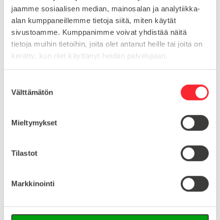
jaamme sosiaalisen median, mainosalan ja analytiikka-
URA
10
alan kumppaneillemme tietoja siitä, miten käytät
TYYPPI
BSB
sivustoamme. Kumppanimme voivat yhdistää näitä
tietoja muihin tietoihin, joita olet antanut heille tai joita on
LISÄKOODI
BSB4545 1N-13754
kerätty, kun olet käyttänyt heidän palvelujaan.
S
Lataa tuoteinfo (saksa/englanti)
Välttämätön
u
o
Lataa 3D-tiedosto (Step-tiedosto)
s
Mieltymykset
t
u
Yhteensopivia tuotteita
m
Tilastot
u
k
Ruuvi- ja pikakiinnikkeet
Markkinointi
s
Central connector slot 10 hammer 0° st zp
e
n