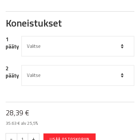
Koneistukset
1
pääty
2
pääty
28,39
€
35.63 € alv 25,5%
-
+
LISÄÄ OSTOSKORIIN