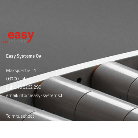
Easy Systems Oy
Maksjoentie 11
08700 Lohja
puh
010 5262 290
email:
info@easy-systems.fi
Toimitusehdot
Tietosuojaseloste
Yhteystiedot