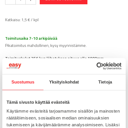
Katkaisu:
1,5
€ / kpl
Toimitusaika 7-10 arkipäivää
Pikatoimitus mahdollinen, kysy myynnistämme.
Toimituskulut 25€ kun lähetyksen pituus alle 1900mm.
Yli 1900mm toimitus 50€ ja yli 3000mm toimitus 150€
Suostumus
Yksityiskohdat
Tietoja
Tuotenumero
201036
Osastot
Alumiiniprofiilit
BSB alumiiniprofiilit
,
Tämä sivusto käyttää evästeitä
Tag
40x40
Käytämme evästeitä tarjoamamme sisällön ja mainosten
räätälöimiseen, sosiaalisen median ominaisuuksien
tukemiseen ja kävijämäärämme analysoimiseen. Lisäksi