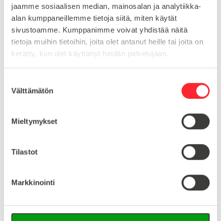
jaamme sosiaalisen median, mainosalan ja analytiikka-
URA
10
alan kumppaneillemme tietoja siitä, miten käytät
TYYPPI
BSB
sivustoamme. Kumppanimme voivat yhdistää näitä
tietoja muihin tietoihin, joita olet antanut heille tai joita on
LISÄKOODI
BSB4040 3N-13855
kerätty, kun olet käyttänyt heidän palvelujaan.
S
Lataa tuoteinfo (saksa/englanti)
Välttämätön
u
o
Lataa 3D-tiedosto (Step-tiedosto)
s
Mieltymykset
t
u
Yhteensopivia tuotteita
m
Tilastot
u
k
Ruuvi- ja pikakiinnikkeet
Markkinointi
Central connector slot 10 hammer 0° st zp
s
e
n