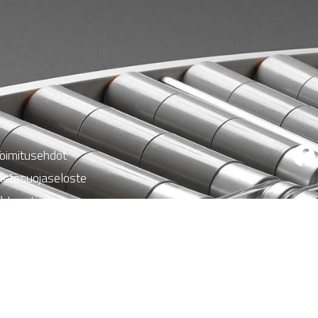
oimitusehdot
ietosuojaseloste
hteystiedot
eruuta tilaus