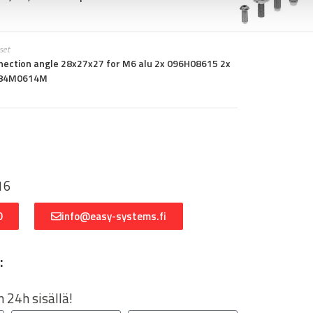
kset
nection angle 28x27x27 for M6 alu 2x 096H08615 2x
984M0614M
:
16
0
info@easy-systems.fi
:
 24h sisällä!