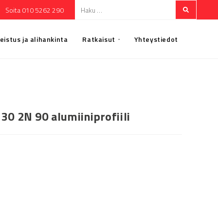
Soita 010 5262 290
eistus ja alihankinta
Ratkaisut
Yhteystiedot
30 2N 90 alumiiniprofiili