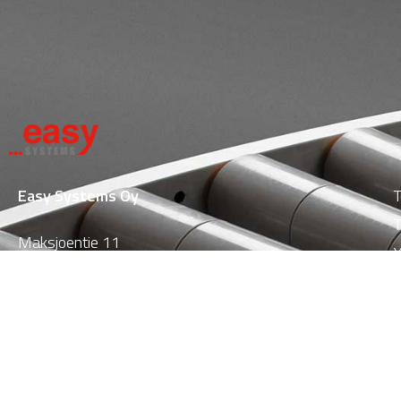
Easy Systems Oy
T
T
Maksjoentie 11
Y
08700 Lohja
P
puh
010 5262 290
email:
info@easy-systems.fi