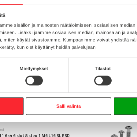
itä
mme sisällön ja mainosten räätälöimiseen, sosiaalisen median
8
Lataa tuote
iseen. Lisäksi jaamme sosiaalisen median, mainosalan ja analy
BSB
, miten käytät sivustoamme. Kumppanimme voivat yhdistää näitä t
Lataa 3D-t
n kerätty, kun olet käyttänyt heidän palvelujaan.
BSB3030 2N90-11061
Mieltymykset
Tilastot
uotteita
ikakiinnikkeet
 connector slot 8 hammer 0° st zp
Salli valinta
rit
11,6×4,6 slot 8 step 1 M6 L16 SL ESD