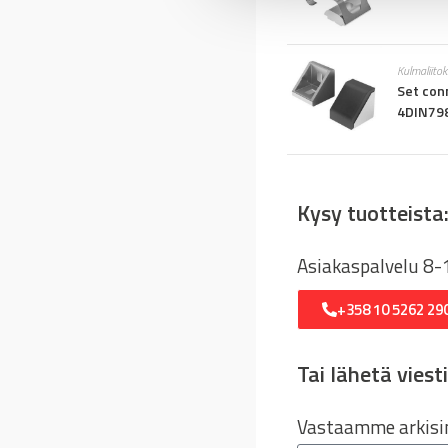
n
v
a
Kulmaliito
l
Set con
4DIN7
i
n
t
a
Kysy tuotteista
Asiakaspalvelu 8-
+358 10 5262 29
Tai lähetä viesti
Vastaamme arkisin