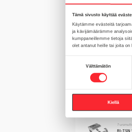
Tämä sivusto käyttää eväste
Käytämme evästeitä tarjoama
URA
ja kävijämäärämme analysoim
TYYPPI
kumppaneillemme tietoja siitä
olet antanut heille tai joita o
LISÄKOODI
S
Välttämätön
u
o
Yhteensopivia t
s
t
u
Ruuvi- ja p
Central
m
Kiellä
u
k
s
T-uramutte
e
RI-TSN 