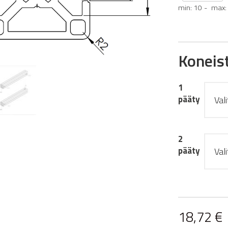
min: 10
max:
Koneis
1
pääty
2
pääty
18,72
€