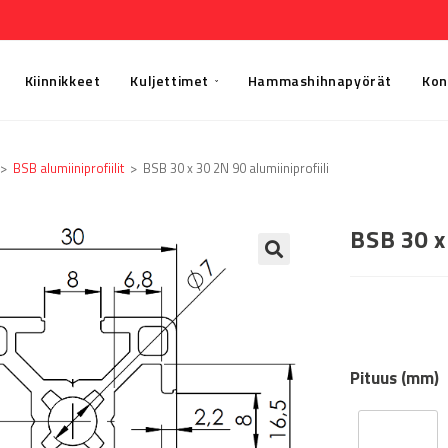
Kiinnikkeet
Kuljettimet
Hammashihnapyörät
Kon
>
BSB alumiiniprofiilit
>
BSB 30 x 30 2N 90 alumiiniprofiili
BSB 30 x 
🔍
Pituus (mm)