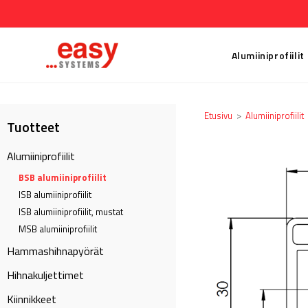
Alumiiniprofiilit
Etusivu
>
Alumiiniprofiilit
Tuotteet
Alumiiniprofiilit
BSB alumiiniprofiilit
ISB alumiiniprofiilit
ISB alumiiniprofiilit, mustat
MSB alumiiniprofiilit
Hammashihnapyörät
Hihnakuljettimet
Kiinnikkeet