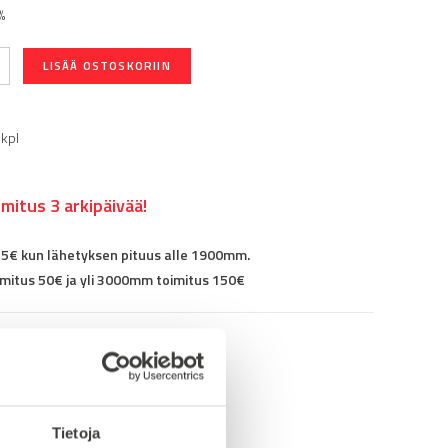
%
LISÄÄ OSTOSKORIIN
 kpl
mitus 3 arkipäivää!
25€ kun lähetyksen pituus alle 1900mm.
mitus 50€ ja yli 3000mm toimitus 150€
01012
SB alumiiniprofiilit
Tietoja