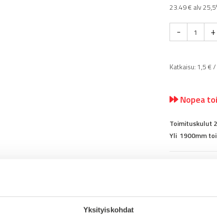
23.49 € alv 25,5
-
+
Katkaisu:
1,5
€ /
Nopea toi
Toimituskulut 
Yli 1900mm toi
Tuotenumero
2
Osastot
Alumiiniprofiilit
,
B
Tag
Yksityiskohdat
30x30