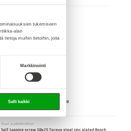
 ominaisuuksien tukemiseen
info (saksa/englanti)
tiikka-alan
ietoja muihin tietoihin, joita
iedosto (Step-tiedosto)
Markkinointi
Peitelistat ja päätytulpat
Cover Cap 30 x 30 cross d=7,6 r=3 S8
Salli kaikki
Ruuvi- ja pikakiinnikkeet
Self tapping screw S8x25,Torque steel zinc plated Bosch