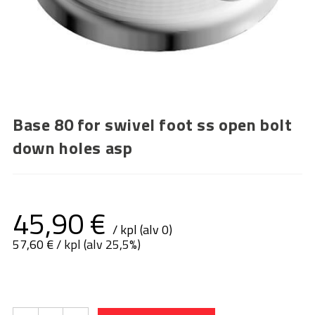
Base 80 for swivel foot ss open bolt
down holes asp
45,90
€
/ kpl (alv 0)
57,60
€
/ kpl (alv 25,5%)