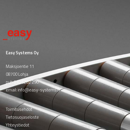
Easy Systems Oy
Maksjoentie 11
08700 Lohja
puh
010 5262 290
email:
info@easy-systems.fi
Toimitusehdot
Tietosuojaseloste
Yhteystiedot