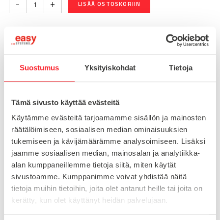
-
+
LISÄÄ OSTOSKORIIN
Toimitusaika 7-10 arkipäivää
Pikatoimitus mahdollinen, kysy myynnistämme.
Suostumus
Yksityiskohdat
Tietoja
Toimituskulut 25€ kun lähetyksen pituus alle 1900mm.
Yli 1900mm toimitus 50€ ja yli 3000mm toimitus 150€
Tämä sivusto käyttää evästeitä
Käytämme evästeitä tarjoamamme sisällön ja mainosten
Tuotenumero
098D080EBG
räätälöimiseen, sosiaalisen median ominaisuuksien
Osasto
tukemiseen ja kävijämäärämme analysoimiseen. Lisäksi
Konejalat
jaamme sosiaalisen median, mainosalan ja analytiikka-
alan kumppaneillemme tietoja siitä, miten käytät
sivustoamme. Kumppanimme voivat yhdistää näitä
tietoja muihin tietoihin, joita olet antanut heille tai joita on
MATERIAALI
ruostumaton teräs
kerätty, kun olet käyttänyt heidän palvelujaan.
MYYNTIERÄ
1