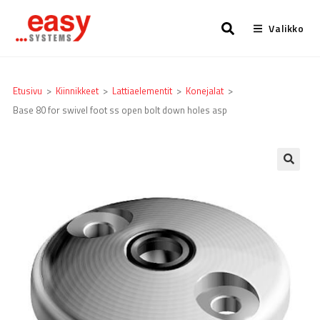
Valikko
Etusivu
>
Kiinnikkeet
>
Lattia­elementit
>
Konejalat
>
Base 80 for swivel foot ss open bolt down holes asp
🔍