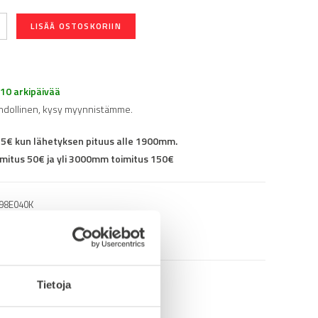
LISÄÄ OSTOSKORIIN
-10 arkipäivää
hdollinen, kysy myynnistämme.
25€ kun lähetyksen pituus alle 1900mm.
mitus 50€ ja yli 3000mm toimitus 150€
98E040K
Tietoja
info (saksa/englanti)