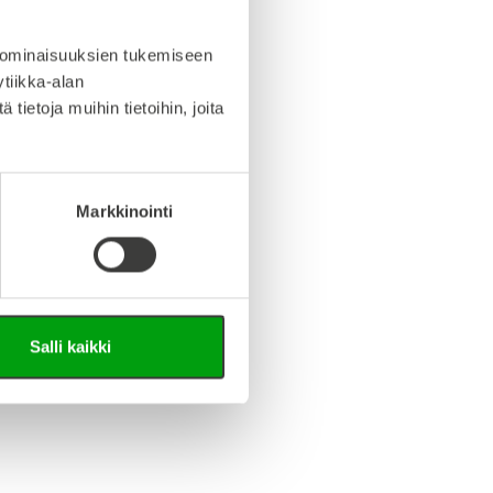
iedosto (Step-tiedosto)
 ominaisuuksien tukemiseen
tiikka-alan
ietoja muihin tietoihin, joita
Markkinointi
Salli kaikki