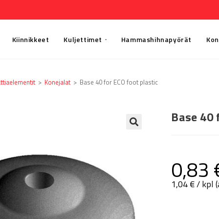
Kiinnikkeet
Kuljettimet
Hammashihnapyörät
Kon
ttia­elementit
>
Konejalat
>
Base 40 for ECO foot plastic
Base 40 
🔍
0,83
1,04
€
/ kpl 