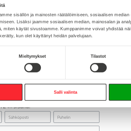
itä
1
Lataa 3D-t
mme sisällön ja mainosten räätälöimiseen, sosiaalisen median
iseen. Lisäksi jaamme sosiaalisen median, mainosalan ja analy
, miten käytät sivustoamme. Kumppanimme voivat yhdistää näitä t
n kerätty, kun olet käyttänyt heidän palvelujaan.
:
Mieltymykset
Tilastot
16
0
info@easy-systems.fi
:
Salli valinta
 24h sisällä!