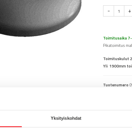
-
+
Toimitusaika 7
Pikatoimitus ma
Toimituskulut 
Yli 1900mm toi
Tuotenumero
0
Osasto
Konejalat
Yksityiskohdat
muovi
Lataa tuote