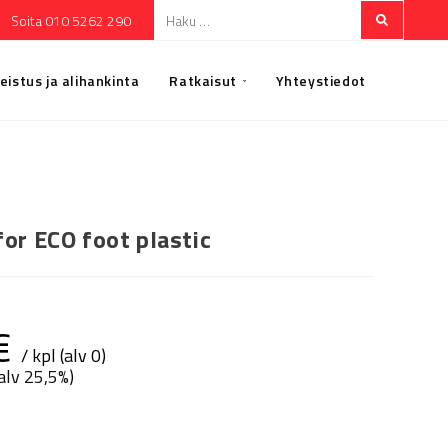
Soita 010 5262 290
eistus ja alihankinta
Ratkaisut
Yhteystiedot
for ECO foot plastic
€
/ kpl (alv 0)
(alv 25,5%)