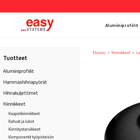
Alumiiniprofiilit
Etusivu
>
Kiinnikkeet
>
La
Tuotteet
Alumiiniprofiilit
Hammashihnapyörät
Hihnakuljettimet
Kiinnikkeet
Kaapeli­kiinnikkeet
Kahvat ja lukot
Kiinnitystarvikkeet
Komponentit työpisteisiin