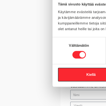
Tämä sivusto käyttää eväste
MYYNTIERÄ
Käytämme evästeitä tarjoama
ja kävijämäärämme analysoim
kumppaneillemme tietoja siitä
olet antanut heille tai joita o
Kysy tuotteista
S
Välttämätön
u
Asiakaspalvelu 8-
o
s
+358 10 5262 29
t
u
Tai lähetä viesti
m
Kiellä
u
Vastaamme arkisin
k
s
e
n