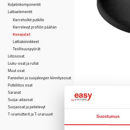
Kuljetin­komponentit
Lattia­elementit
Kierreholkit putkille
Kierrelevyt profiilin päähän
Konejalat
Lattiakiinnikkeet
Teollisuuspyörät
Liitososat
Liuku-osat ja rullat
Muut osat
Paneelien ja suojalevyjen kiinnitysosat
Putkiliitos osat
Saranat
Suoja-aitaosat
Suojaosat ja peitelevyt
T-uramutterit ja T-uraruuvit
Suostumus
MATERIAALI