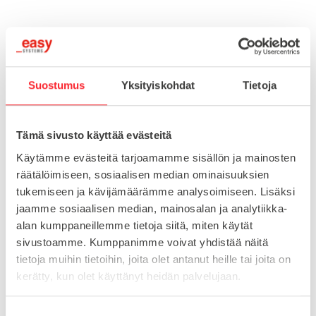
Toimitusaika 7-10 arkipäivää
Pikatoimitus mahdollinen, kysy myynnistämme.
Suostumus
Yksityiskohdat
Tietoja
Toimituskulut 25€ kun lähetyksen pituus alle 1900mm.
Yli 1900mm toimitus 50€ ja yli 3000mm toimitus 150€
Tämä sivusto käyttää evästeitä
Käytämme evästeitä tarjoamamme sisällön ja mainosten
Tuotenumero
098A100E
räätälöimiseen, sosiaalisen median ominaisuuksien
Osasto
tukemiseen ja kävijämäärämme analysoimiseen. Lisäksi
Konejalat
jaamme sosiaalisen median, mainosalan ja analytiikka-
alan kumppaneillemme tietoja siitä, miten käytät
sivustoamme. Kumppanimme voivat yhdistää näitä
MATERIAALI
ruostumaton teräs
tietoja muihin tietoihin, joita olet antanut heille tai joita on
MYYNTIERÄ
1
kerätty, kun olet käyttänyt heidän palvelujaan.
S