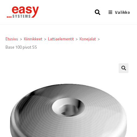
Valikko
Etusivu
>
Kiinnikkeet
>
Lattia­elementit
>
Konejalat
>
Base 100 pivot SS
🔍