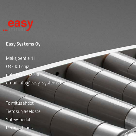
Easy Systems Oy
Maksjoentie 11
08700 Lohja
puh
010 5262 290
email:
info@easy-systems.fi
Toimitusehdot
Tietosuojaseloste
Yhteystiedot
Peruuta tilaus