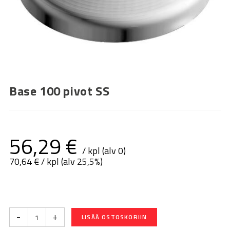
Base 100 pivot SS
56,29
€
/ kpl (alv 0)
70,64
€
/ kpl (alv 25,5%)
-
+
LISÄÄ OSTOSKORIIN