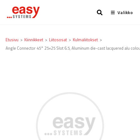
Valikko
Etusivu
>
Kiinnikkeet
>
Liitososat
>
Kulmaliitokset
>
Angle Connector 45° 25×25 Slot 6.5, Aluminum die-cast lacquered alu colo