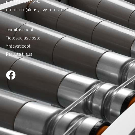
puh
010 5262 290
email:
info@easy-systems.fi
Toimitusehdot
Tietosuojaseloste
Yhteystiedot
Peruuta tilaus