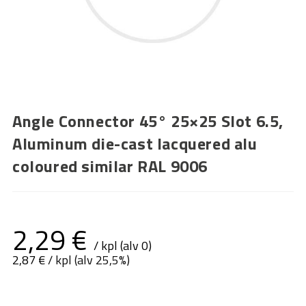
Angle Connector 45° 25×25 Slot 6.5,
Aluminum die-cast lacquered alu
coloured similar RAL 9006
2,29
€
/ kpl (alv 0)
2,87
€
/ kpl (alv 25,5%)