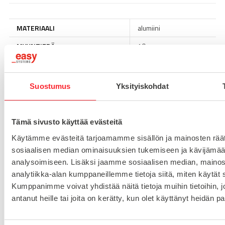
MATERIAALI
alumiini
MYYNTIERÄ
10
URA
6
Suostumus
Yksityiskohdat
Lataa tuoteinfo (saksa/englanti)
Tämä sivusto käyttää evästeitä
Lataa 3D-tiedosto (Step-tiedosto)
Käytämme evästeitä tarjoamamme sisällön ja mainosten räät
sosiaalisen median ominaisuuksien tukemiseen ja kävijäm
analysoimiseen. Lisäksi jaamme sosiaalisen median, mainos
Kysy tuotteista:
analytiikka-alan kumppaneillemme tietoja siitä, miten käytä
Kumppanimme voivat yhdistää näitä tietoja muihin tietoihin, jo
antanut heille tai joita on kerätty, kun olet käyttänyt heidän p
Asiakaspalvelu 8-16
+358 10 5262 290
info@easy-systems.fi