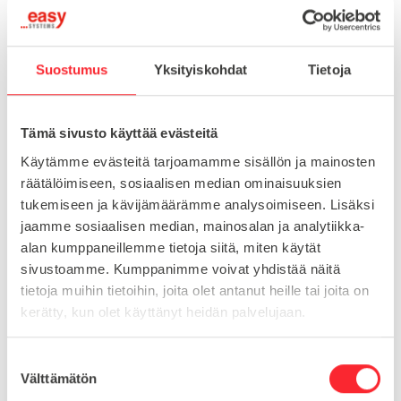
Suostumus
Yksityiskohdat
Tietoja
-
+
LISÄÄ OSTOSKORIIN
Tämä sivusto käyttää evästeitä
Toimitusaika 7-10 arkipäivää
Käytämme evästeitä tarjoamamme sisällön ja mainosten
räätälöimiseen, sosiaalisen median ominaisuuksien
Pikatoimitus mahdollinen, kysy myynnistämme.
tukemiseen ja kävijämäärämme analysoimiseen. Lisäksi
Toimituskulut 25€ kun lähetyksen pituus alle 1900mm.
jaamme sosiaalisen median, mainosalan ja analytiikka-
Yli 1900mm toimitus 50€ ja yli 3000mm toimitus 150€
alan kumppaneillemme tietoja siitä, miten käytät
sivustoamme. Kumppanimme voivat yhdistää näitä
tietoja muihin tietoihin, joita olet antanut heille tai joita on
Tuotenumero
51495 961 200
kerätty, kun olet käyttänyt heidän palvelujaan.
Osasto
Aluslevyt
S
Välttämätön
u