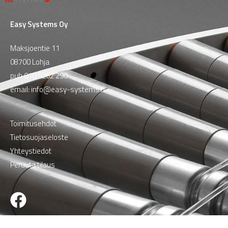
Easy Systems Oy
Maksjoentie 11
08700 Lohja
puh
010 5262 290
email:
info@easy-systems.fi
Toimitusehdot
Tietosuojaseloste
Yhteystiedot
Peruuta tilaus