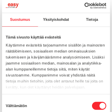
Suostumus
Yksityiskohdat
Tietoja
-
+
LISÄÄ OSTOSKORIIN
Tämä sivusto käyttää evästeitä
Toimitusaika 7-10 arkipäivää
Käytämme evästeitä tarjoamamme sisällön ja mainosten
räätälöimiseen, sosiaalisen median ominaisuuksien
Pikatoimitus mahdollinen, kysy myynnistämme.
tukemiseen ja kävijämäärämme analysoimiseen. Lisäksi
Toimituskulut 25€ kun lähetyksen pituus alle 1900mm.
jaamme sosiaalisen median, mainosalan ja analytiikka-
Yli 1900mm toimitus 50€ ja yli 3000mm toimitus 150€
alan kumppaneillemme tietoja siitä, miten käytät
sivustoamme. Kumppanimme voivat yhdistää näitä
tietoja muihin tietoihin, joita olet antanut heille tai joita on
Tuotenumero
514910 005 100
kerätty, kun olet käyttänyt heidän palvelujaan.
Osasto
Aluslevyt
S
Välttämätön
u