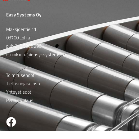
Easy Systems Oy
Maksjoentie 11
08700 Lohja
puh
010 5262 290
email:
info@easy-systems.fi
Toimitusehdot
Tietosuojaseloste
Yhteystiedot
Peruuta tilaus