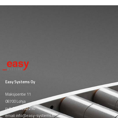
Easy Systems Oy
Maksjoentie 11
08700 Lohja
puh
010 5262 290
email:
info@easy-systems.fi