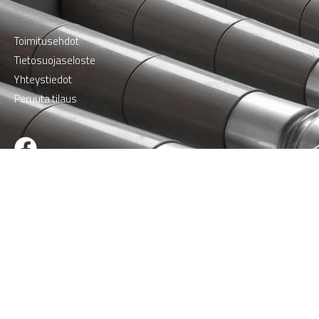
Toimitusehdot
Tietosuojaseloste
Yhteystiedot
Peruuta tilaus