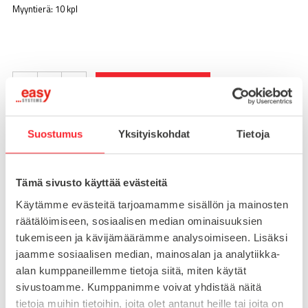
Myyntierä: 10 kpl
-
+
LISÄÄ OSTOSKORIIN
Suostumus
Yksityiskohdat
Tietoja
Toimitusaika 7-10 arkipäivää
Pikatoimitus mahdollinen, kysy myynnistämme.
Tämä sivusto käyttää evästeitä
Toimituskulut 25€ kun lähetyksen pituus alle 1900mm.
Käytämme evästeitä tarjoamamme sisällön ja mainosten
Yli 1900mm toimitus 50€ ja yli 3000mm toimitus 150€
räätälöimiseen, sosiaalisen median ominaisuuksien
tukemiseen ja kävijämäärämme analysoimiseen. Lisäksi
jaamme sosiaalisen median, mainosalan ja analytiikka-
Tuotenumero
095A6025RS20
alan kumppaneillemme tietoja siitä, miten käytät
Osasto
sivustoamme. Kumppanimme voivat yhdistää näitä
Saranat
tietoja muihin tietoihin, joita olet antanut heille tai joita on