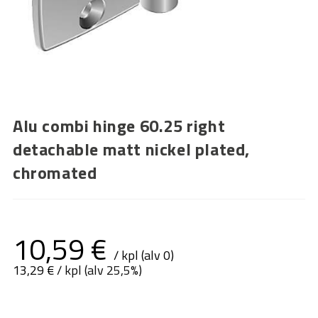
Alu combi hinge 60.25 right
detachable matt nickel plated,
chromated
10,59
€
/ kpl (alv 0)
13,29
€
/ kpl (alv 25,5%)