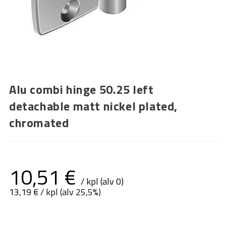
Alu combi hinge 50.25 left
detachable matt nickel plated,
chromated
10,51
€
/ kpl (alv 0)
13,19
€
/ kpl (alv 25,5%)