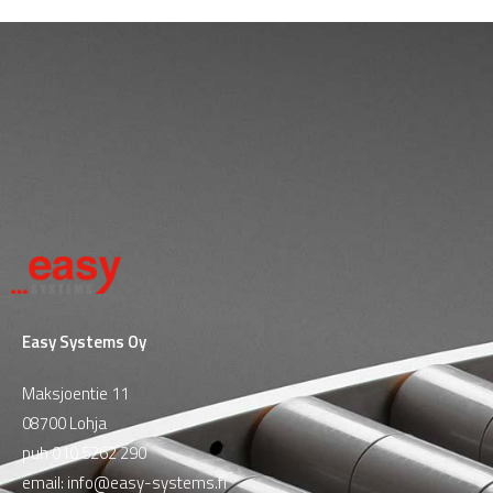
Easy Systems Oy
Maksjoentie 11
08700 Lohja
puh
010 5262 290
email:
info@easy-systems.fi