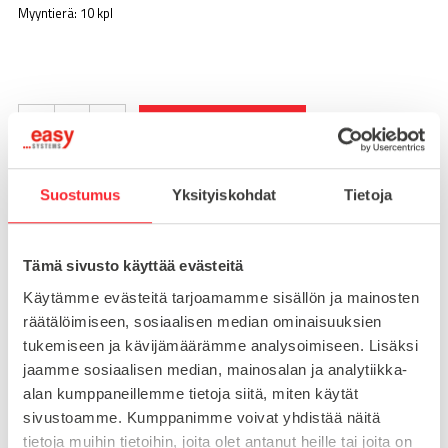
Myyntierä: 10 kpl
-
+
LISÄÄ OSTOSKORIIN
Suostumus
Yksityiskohdat
Tietoja
Toimitusaika 7-10 arkipäivää
Pikatoimitus mahdollinen, kysy myynnistämme.
Tämä sivusto käyttää evästeitä
Toimituskulut 25€ kun lähetyksen pituus alle 1900mm.
Käytämme evästeitä tarjoamamme sisällön ja mainosten
Yli 1900mm toimitus 50€ ja yli 3000mm toimitus 150€
räätälöimiseen, sosiaalisen median ominaisuuksien
tukemiseen ja kävijämäärämme analysoimiseen. Lisäksi
jaamme sosiaalisen median, mainosalan ja analytiikka-
Tuotenumero
095A5025LS20
alan kumppaneillemme tietoja siitä, miten käytät
Osasto
sivustoamme. Kumppanimme voivat yhdistää näitä
Saranat
tietoja muihin tietoihin, joita olet antanut heille tai joita on