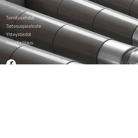
Toimitusehdot
Tietosuojaseloste
Yhteystiedot
Peruuta tilaus