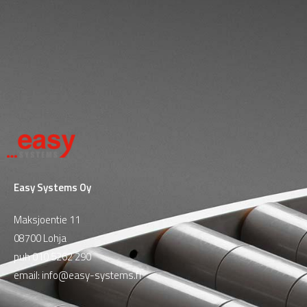
Easy Systems Oy
Maksjoentie 11
08700 Lohja
puh
010 5262 290
email:
info@easy-systems.fi