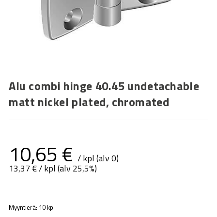
Alu combi hinge 40.45 undetachable
matt nickel plated, chromated
10,65
€
/ kpl (alv 0)
13,37
€
/ kpl (alv 25,5%)
Myyntierä: 10 kpl