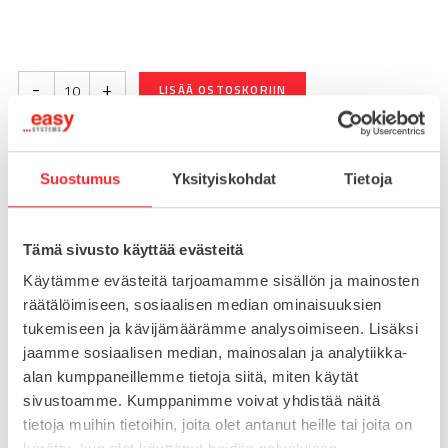
-
+
LISÄÄ OSTOSKORIIN
Suostumus
Yksityiskohdat
Tietoja
Toimitusaika 7-10 arkipäivää
Pikatoimitus mahdollinen, kysy myynnistämme.
Tämä sivusto käyttää evästeitä
Toimituskulut 25€ kun lähetyksen pituus alle 1900mm.
Yli 1900mm toimitus 50€ ja yli 3000mm toimitus 150€
Käytämme evästeitä tarjoamamme sisällön ja mainosten
räätälöimiseen, sosiaalisen median ominaisuuksien
tukemiseen ja kävijämäärämme analysoimiseen. Lisäksi
Tuotenumero
095A4045FS20
jaamme sosiaalisen median, mainosalan ja analytiikka-
Osasto
alan kumppaneillemme tietoja siitä, miten käytät
Saranat
sivustoamme. Kumppanimme voivat yhdistää näitä
tietoja muihin tietoihin, joita olet antanut heille tai joita on